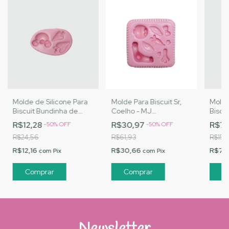
Molde de Silicone Para
Molde Para Biscuit Sr,
Molde
Biscuit Bundinha de
Coelho - MJ
Biscu
Coelho - MJ
Artesanatos |Cód. 1664
Choco
R$12,28
R$30,97
R$7,
-
50
%
OFF
-
50
%
OFF
Artesanatos |Cód. 1650
Artes
R$24,56
R$61,93
R$15,
R$12,16
R$30,66
R$7,
com
Pix
com
Pix
Newsletter