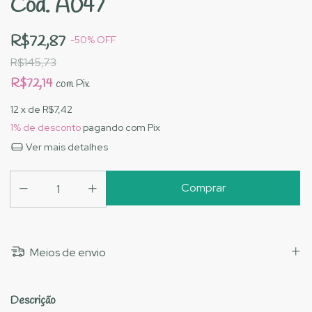
Cód. A047
R$72,87
-
50
%
OFF
R$145,73
R$72,14
com
Pix
12
x de
R$7,42
1% de desconto
pagando com Pix
Ver mais detalhes
Meios de envio
Descrição