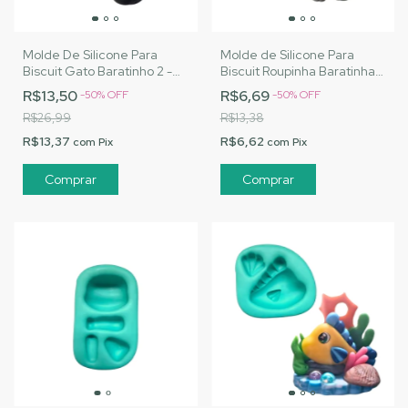
Molde De Silicone Para
Molde de Silicone Para
Biscuit Gato Baratinho 2 -
Biscuit Roupinha Baratinha -
MJ Artesanatos |Cód.
MJ Artesanatos |Cód.
R$13,50
R$6,69
-
50
%
OFF
-
50
%
OFF
A067
A084
R$26,99
R$13,38
R$13,37
R$6,62
com
Pix
com
Pix