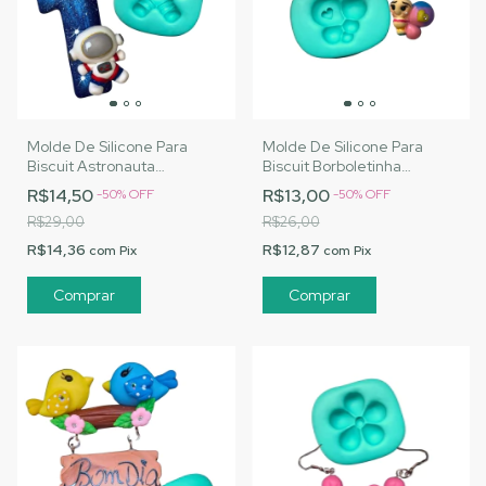
Molde De Silicone Para
Molde De Silicone Para
Biscuit Astronauta
Biscuit Borboletinha
Baratinho - MJ Artesanatos
Baratinha - MJ Artesanatos
R$14,50
R$13,00
-
50
%
OFF
-
50
%
OFF
|Cód. A082
|Cód. A069
R$29,00
R$26,00
R$14,36
R$12,87
com
Pix
com
Pix