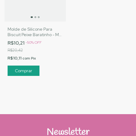
Molde de Silicone Para
Biscuit Peixe Baratinho - MJ
Artesanatos |Cód. A077
R$10,21
-
50
%
OFF
R$20,42
R$10,11
com
Pix
Newsletter