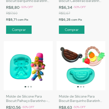
Biscuit Barquinho Baratinho
Biscuit Caldeirão Baratinho
2 - MJ Artesanatos
- MJ Artesanatos |Cód.
R$8,80
R$6,34
-
50
%
OFF
-
50
%
OFF
|Cód.A079
A080
R$17,60
R$12,67
R$8,71
R$6,28
com
Pix
com
Pix
Molde de Silicone Para
Molde de Silicone Para
Biscuit Palhaço Baratinho -
Biscuit Barquinho Baratinho
MJ Artesanatos |Cód. A081
1 - MJ Artesanatos |Cód.
R$10,56
R$8,63
-
50
%
OFF
-
50
%
OFF