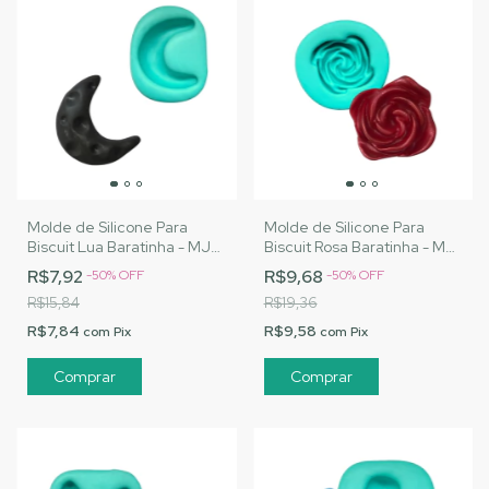
Molde de Silicone Para
Molde de Silicone Para
Biscuit Lua Baratinha - MJ
Biscuit Rosa Baratinha - MJ
Artesanatos |Cód. A083
Artesanatos |Cód. A089
R$7,92
R$9,68
-
50
%
OFF
-
50
%
OFF
R$15,84
R$19,36
R$7,84
R$9,58
com
Pix
com
Pix