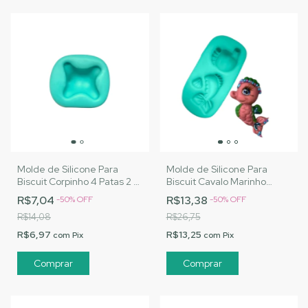
Molde de Silicone Para
Molde de Silicone Para
Biscuit Corpinho 4 Patas 2 -
Biscuit Cavalo Marinho
MJ Artesanatos |Cód. A073
Baratinho - MJ Artesanatos
R$7,04
R$13,38
-
50
%
OFF
-
50
%
OFF
|Cód. A075
R$14,08
R$26,75
R$6,97
R$13,25
com
Pix
com
Pix