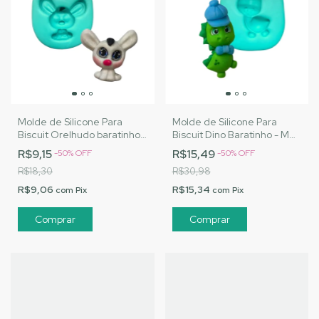
Molde de Silicone Para
Molde de Silicone Para
Biscuit Orelhudo baratinho -
Biscuit Dino Baratinho - MJ
MJ Artesanatos |Cód.
Artesanatos |Cód. A071
R$9,15
R$15,49
-
50
%
OFF
-
50
%
OFF
A068
R$18,30
R$30,98
R$9,06
R$15,34
com
Pix
com
Pix