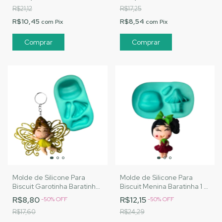
A078
R$21,12
R$17,25
R$10,45
R$8,54
com
Pix
com
Pix
Molde de Silicone Para
Molde de Silicone Para
Biscuit Garotinha Baratinha
Biscuit Menina Baratinha 1 -
- MJ Artesanatos |Cód.
MJ Artesanatos |Cód.
R$8,80
R$12,15
-
50
%
OFF
-
50
%
OFF
A085
A086
R$17,60
R$24,29