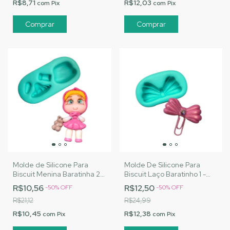
R$8,71
R$12,03
com
Pix
com
Pix
Molde de Silicone Para
Molde De Silicone Para
Biscuit Menina Baratinha 2 -
Biscuit Laço Baratinho 1 -
MJ Artesanatos |Cód.
MJ Artesanatos |Cód. A091
R$10,56
R$12,50
-
50
%
OFF
-
50
%
OFF
A087
R$21,12
R$24,99
R$10,45
R$12,38
com
Pix
com
Pix