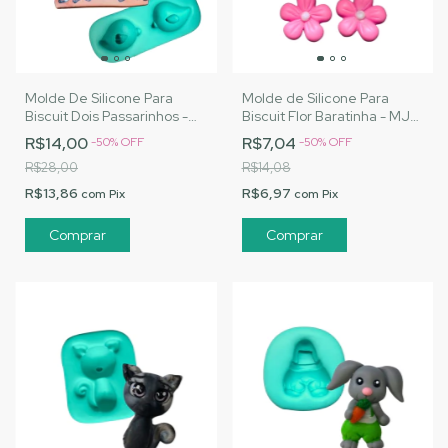
Molde De Silicone Para
Molde de Silicone Para
Biscuit Dois Passarinhos -
Biscuit Flor Baratinha - MJ
MJ Artesanatos |Cód.
Artesanatos |Cód. A090
R$14,00
R$7,04
-
50
%
OFF
-
50
%
OFF
A070
R$28,00
R$14,08
R$13,86
R$6,97
com
Pix
com
Pix