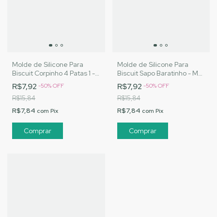
Molde de Silicone Para
Molde de Silicone Para
Biscuit Corpinho 4 Patas 1 -
Biscuit Sapo Baratinho - MJ
MJ Artesanatos |Cód. A072
Artesanatos |Cód. A074
R$7,92
R$7,92
-
50
%
OFF
-
50
%
OFF
R$15,84
R$15,84
R$7,84
R$7,84
com
Pix
com
Pix