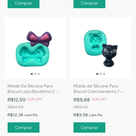
Molde De Silicone Para
Molde de Silicone Para
Biscuit Laço Baratinho 2 -
Biscuit Gato baratinho 1 -
MJ Artesanatos |Cód.
MJ Artesanatos |Cód.
R$12,50
R$9,68
-
50
%
OFF
-
50
%
OFF
A092
A066
R$24,99
R$19,36
R$12,38
R$9,58
com
Pix
com
Pix