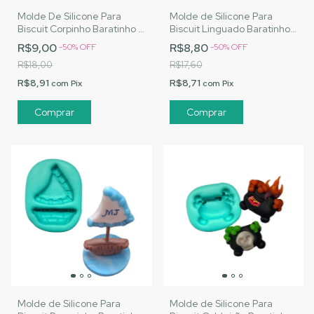
Molde De Silicone Para
Molde de Silicone Para
Biscuit Corpinho Baratinho -
Biscuit Linguado Baratinho -
MJ Artesanatos |Cód.
MJ Artesanatos |Cód.
R$9,00
R$8,80
-
50
%
OFF
-
50
%
OFF
A088
A076
R$18,00
R$17,60
R$8,91
R$8,71
com
Pix
com
Pix
Molde de Silicone Para
Molde de Silicone Para