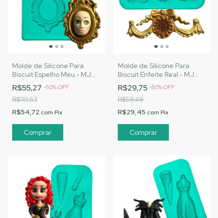
Molde de Silicone Para
Molde de Silicone Para
Biscuit Espelho Meu - MJ
Biscuit Enfeite Real - MJ
Artesanatos |Cód. A123
Artesanatos |Cód. A124
R$55,27
R$29,75
-
50
%
OFF
-
50
%
OFF
R$110,53
R$59,49
R$54,72
R$29,45
com
Pix
com
Pix