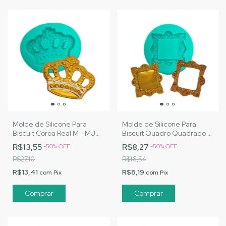
Molde de Silicone Para
Molde de Silicone Para
Biscuit Coroa Real M - MJ
Biscuit Quadro Quadrado -
Artesanatos |Cód. A107
MJ Artesanatos |Cód. A108
R$13,55
R$8,27
-
50
%
OFF
-
50
%
OFF
R$27,10
R$16,54
R$13,41
R$8,19
com
Pix
com
Pix