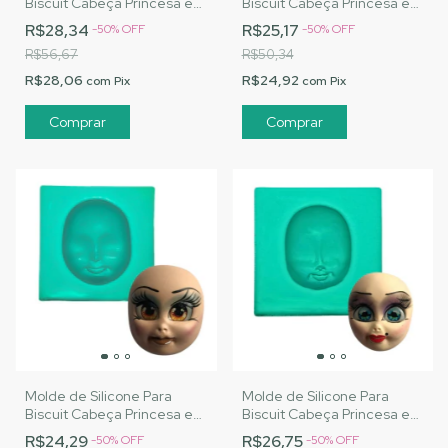
Biscuit Cabeça Princesa e
Biscuit Cabeça Princesa e
Vilã - MJ Artesanatos |Cód.
Vilã 1 - MJ Artesanatos
R$28,34
R$25,17
-
50
%
OFF
-
50
%
OFF
A131
|Cód. A132
R$56,67
R$50,34
R$28,06
R$24,92
com
Pix
com
Pix
Molde de Silicone Para
Molde de Silicone Para
Biscuit Cabeça Princesa e
Biscuit Cabeça Princesa e
Vilã 2 - MJ Artesanatos
Vilã 3 - MJ Artesanatos
R$24,29
R$26,75
-
50
%
OFF
-
50
%
OFF