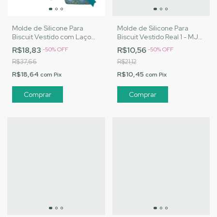
Molde de Silicone Para
Molde de Silicone Para
Biscuit Vestido com Laço
Biscuit Vestido Real 1 - MJ
Real - MJ Artesanatos
Artesanatos |Cód. A118
R$18,83
R$10,56
-
50
%
OFF
-
50
%
OFF
|Cód. A117
R$37,66
R$21,12
R$18,64
R$10,45
com
Pix
com
Pix