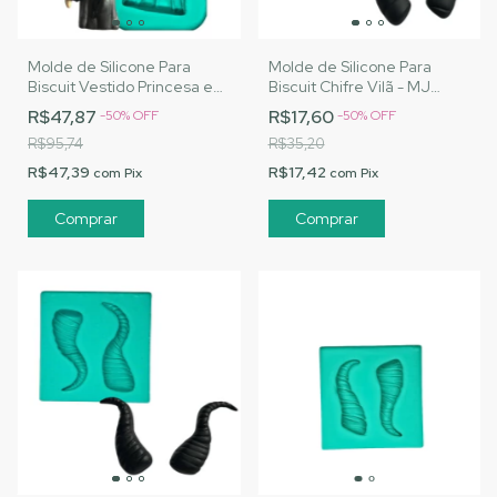
Molde de Silicone Para
Molde de Silicone Para
Biscuit Vestido Princesa e
Biscuit Chifre Vilã - MJ
Vilã 2 - MJ Artesanatos
Artesanatos |Cód. A128
R$47,87
R$17,60
-
50
%
OFF
-
50
%
OFF
|Cód. A127
R$95,74
R$35,20
R$47,39
R$17,42
com
Pix
com
Pix