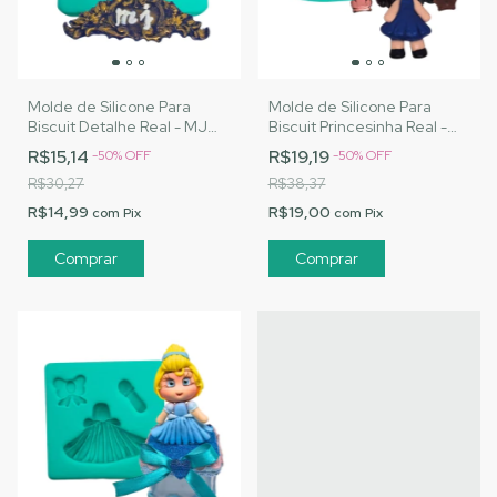
Molde de Silicone Para
Molde de Silicone Para
Biscuit Detalhe Real - MJ
Biscuit Princesinha Real -
Artesanatos |Cód. A115
MJ Artesanatos |Cód. A116
R$15,14
R$19,19
-
50
%
OFF
-
50
%
OFF
R$30,27
R$38,37
R$14,99
R$19,00
com
Pix
com
Pix