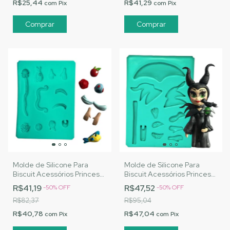
R$25,44
R$41,29
com
Pix
com
Pix
Molde de Silicone Para
Molde de Silicone Para
Biscuit Acessórios Princesa
Biscuit Acessórios Princesa
e Vilã 1 - MJ Artesanatos
e Vilã 2 - MJ Artesanatos
R$41,19
R$47,52
-
50
%
OFF
-
50
%
OFF
|Cód. A137
|Cód. A138
R$82,37
R$95,04
R$40,78
R$47,04
com
Pix
com
Pix