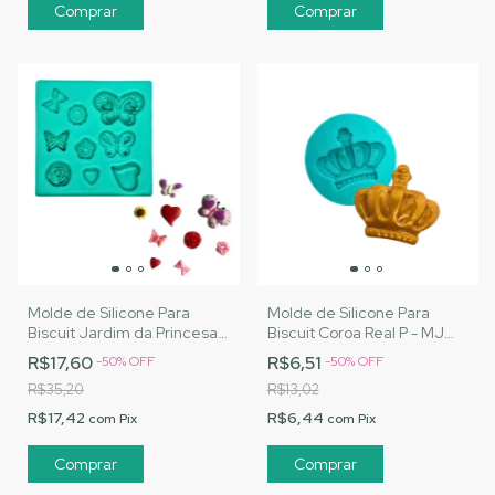
Molde de Silicone Para
Molde de Silicone Para
Biscuit Jardim da Princesa -
Biscuit Coroa Real P - MJ
MJ Artesanatos |Cód. A139
Artesanatos |Cód. A106
R$17,60
R$6,51
-
50
%
OFF
-
50
%
OFF
R$35,20
R$13,02
R$17,42
R$6,44
com
Pix
com
Pix