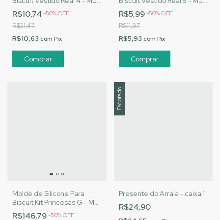
Biscuit Vestido Real 4 - MJ
Biscuit Vestido Real 5 - MJ
Artesanatos |Cód. A121
Artesanatos |Cód. A122
R$10,74
R$5,99
-
50
%
OFF
-
50
%
OFF
R$21,47
R$11,97
R$10,63
R$5,93
com
Pix
com
Pix
Esgotado
Molde de Silicone Para
Presente do Arraia - caixa 1
Biscuit Kit Princesas G - MJ
R$24,90
Artesanatos |Cód. 1735
R$146,79
-
50
%
OFF