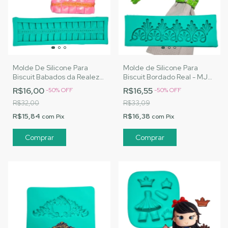
Molde De Silicone Para
Molde de Silicone Para
Biscuit Babados da Realeza
Biscuit Bordado Real - MJ
- MJ Artesanatos |Cód. A113
Artesanatos |Cód. A114
R$16,00
R$16,55
-
50
%
OFF
-
50
%
OFF
R$32,00
R$33,09
R$15,84
R$16,38
com
Pix
com
Pix