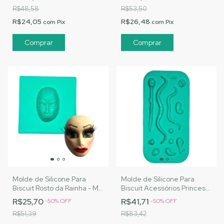
|Cód. A133
|Cód. A134
R$48,58
R$53,50
R$24,05
R$26,48
com
Pix
com
Pix
Molde de Silicone Para
Molde de Silicone Para
Biscuit Rosto da Rainha - MJ
Biscuit Acessórios Princesa
Artesanatos |Cód. A135
e Vilã - MJ Artesanatos
R$25,70
R$41,71
-
50
%
OFF
-
50
%
OFF
|Cód. A136
R$51,39
R$83,42