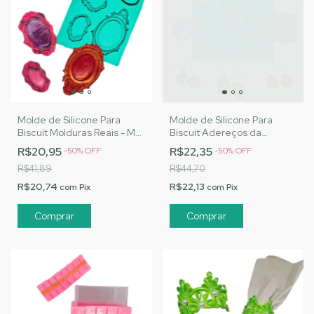
Molde de Silicone Para
Molde de Silicone Para
Biscuit Molduras Reais - MJ
Biscuit Adereços da
Artesanatos |Cód. A111
Realeza - MJ Artesanatos
R$20,95
R$22,35
-
50
%
OFF
-
50
%
OFF
|Cód. A112
R$41,89
R$44,70
R$20,74
R$22,13
com
Pix
com
Pix