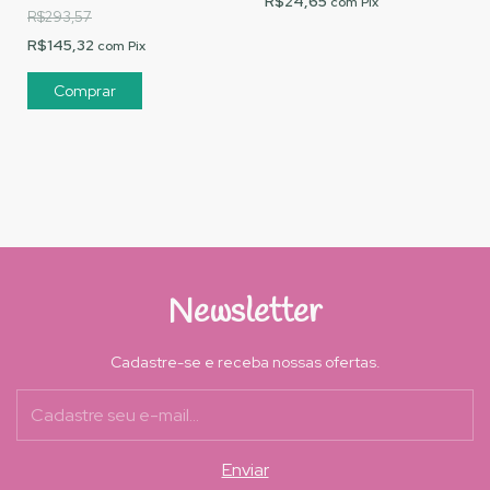
R$24,65
com
Pix
R$293,57
R$145,32
com
Pix
Newsletter
Cadastre-se e receba nossas ofertas.