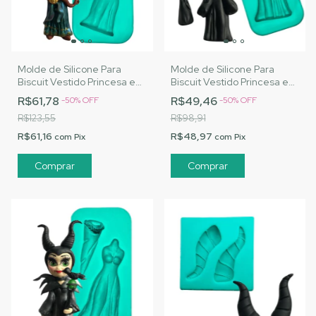
Molde de Silicone Para
Molde de Silicone Para
Biscuit Vestido Princesa e
Biscuit Vestido Princesa e
Vilã - MJ Artesanatos |Cód.
Vilã 1 - MJ Artesanatos
R$61,78
R$49,46
-
50
%
OFF
-
50
%
OFF
A125
|Cód. A126
R$123,55
R$98,91
R$61,16
R$48,97
com
Pix
com
Pix