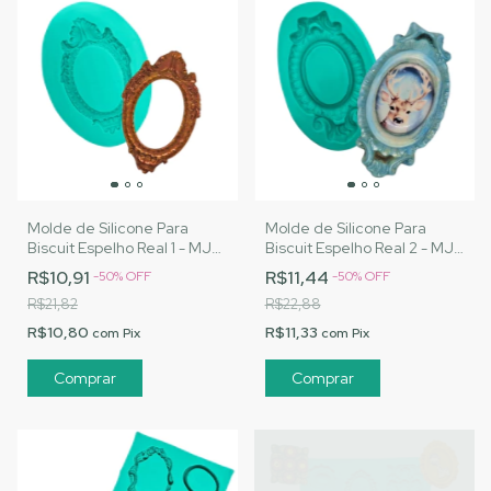
Molde de Silicone Para
Molde de Silicone Para
Biscuit Espelho Real 1 - MJ
Biscuit Espelho Real 2 - MJ
Artesanatos |Cód. A109
Artesanatos |Cód. A110
R$10,91
R$11,44
-
50
%
OFF
-
50
%
OFF
R$21,82
R$22,88
R$10,80
R$11,33
com
Pix
com
Pix