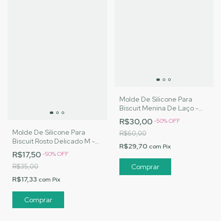
Molde De Silicone Para
Biscuit Menina De Laço -
MJ Artesanatos |Cód. 3144
R$30,00
-
50
%
OFF
Molde De Silicone Para
R$60,00
Biscuit Rosto Delicado M -
R$29,70
com
Pix
MJ Artesanatos |Cód. 3098
R$17,50
-
50
%
OFF
R$35,00
R$17,33
com
Pix