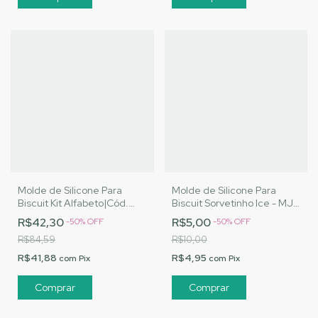
Molde de Silicone Para
Molde de Silicone Para
Biscuit Kit Alfabeto|Cód.
Biscuit Sorvetinho Ice - MJ
2608
Artesanatos |Cód. 2313
R$42,30
R$5,00
-
50
%
OFF
-
50
%
OFF
R$84,59
R$10,00
R$41,88
R$4,95
com
Pix
com
Pix