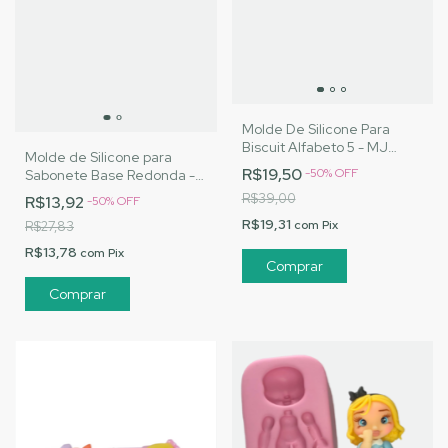
Molde De Silicone Para
Biscuit Alfabeto 5 - MJ
Molde de Silicone para
Artesanatos |Cód. 3172
R$19,50
-
50
%
OFF
Sabonete Base Redonda -
MJ Artesanatos|Cód. 2352
R$39,00
R$13,92
-
50
%
OFF
R$19,31
com
Pix
R$27,83
R$13,78
com
Pix