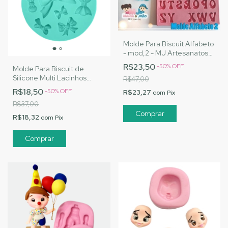
Molde Para Biscuit Alfabeto
- mod,2 - MJ Artesanatos
|Cód. 1626
R$23,50
-
50
%
OFF
Molde Para Biscuit de
Silicone Multi Lacinhos
R$47,00
|Cód. 2129
R$18,50
-
50
%
OFF
R$23,27
com
Pix
R$37,00
R$18,32
com
Pix