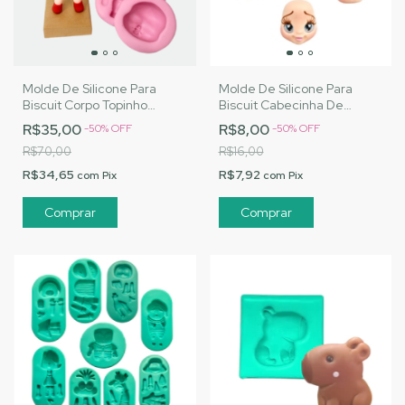
Molde De Silicone Para
Molde De Silicone Para
Biscuit Corpo Topinho
Biscuit Cabecinha De
Delicado - MJ Artesanatos
Manequim - MJ
R$35,00
R$8,00
-
50
%
OFF
-
50
%
OFF
|Cód. 3064
Artesanatos |Cód. 3198
R$70,00
R$16,00
R$34,65
R$7,92
com
Pix
com
Pix