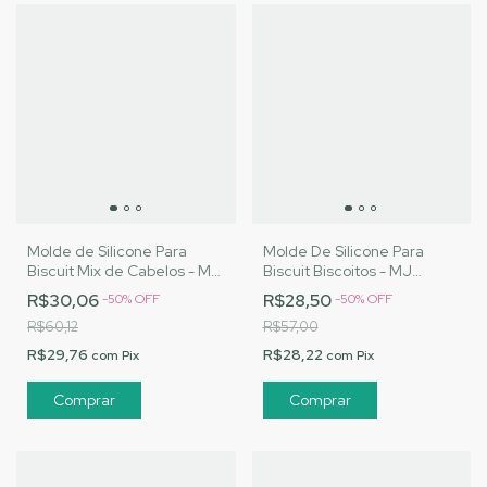
Molde de Silicone Para
Molde De Silicone Para
Biscuit Mix de Cabelos - MJ
Biscuit Biscoitos - MJ
Artesanatos |Cód. 2716
Artesanatos |Cód. 3166
R$30,06
R$28,50
-
50
%
OFF
-
50
%
OFF
R$60,12
R$57,00
R$29,76
R$28,22
com
Pix
com
Pix