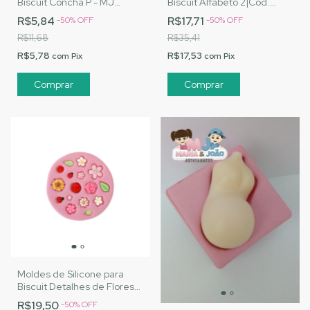
Biscuit Concha P - MJ
Biscuit Alfabeto 2|Cód.
Artesanatos |Cód. 3138
2606
R$5,84
R$17,71
-
50
%
OFF
-
50
%
OFF
R$11,68
R$35,41
R$5,78
R$17,53
com
Pix
com
Pix
Moldes de Silicone para
Biscuit Detalhes de Flores
|Cód. 2662
R$19,50
-
50
%
OFF