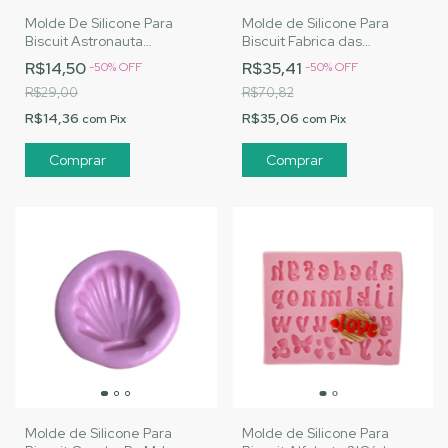
Molde De Silicone Para
Molde de Silicone Para
Biscuit Astronauta
Biscuit Fabrica das
Baratinho - MJ Artesanatos
Maravilhas - MJ
R$14,50
R$35,41
-
50
%
OFF
-
50
%
OFF
|Cód. A082
Artesanatos |Cód. 2327
R$29,00
R$70,82
R$14,36
R$35,06
com
Pix
com
Pix
Molde de Silicone Para
Molde de Silicone Para