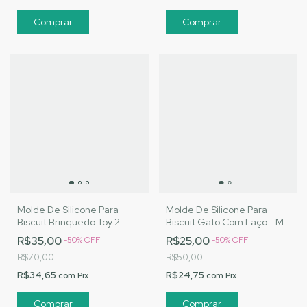
Molde De Silicone Para
Molde De Silicone Para
Biscuit Brinquedo Toy 2 -
Biscuit Gato Com Laço - MJ
MJ Artesanatos |Cód. 3043
Artesanatos |Cód. 2757
R$35,00
R$25,00
-
50
%
OFF
-
50
%
OFF
R$70,00
R$50,00
R$34,65
R$24,75
com
Pix
com
Pix