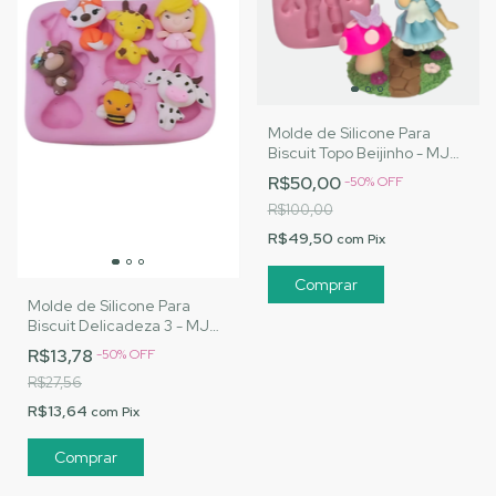
Molde de Silicone Para
Biscuit Topo Beijinho - MJ
Artesanatos |Cód. 3066
R$50,00
-
50
%
OFF
R$100,00
R$49,50
com
Pix
Molde de Silicone Para
Biscuit Delicadeza 3 - MJ
Artesanatos |Cód. 3114
R$13,78
-
50
%
OFF
R$27,56
R$13,64
com
Pix