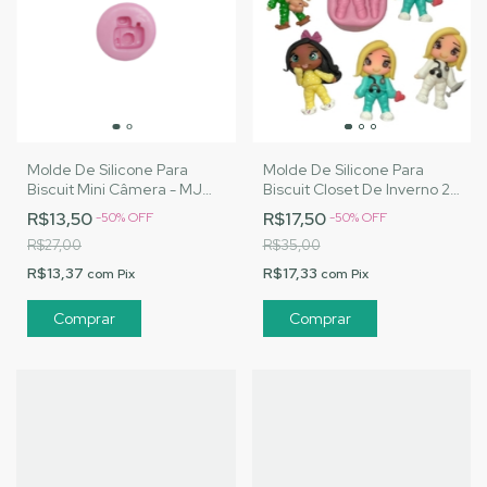
Molde De Silicone Para
Molde De Silicone Para
Biscuit Mini Câmera - MJ
Biscuit Closet De Inverno 2 -
Artesanatos|Cód. 2253
MJ Artesanatos |Cód. 3087
R$13,50
R$17,50
-
50
%
OFF
-
50
%
OFF
R$27,00
R$35,00
R$13,37
R$17,33
com
Pix
com
Pix