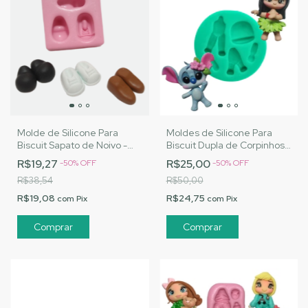
Molde de Silicone Para
Moldes de Silicone Para
Biscuit Sapato de Noivo -
Biscuit Dupla de Corpinhos
MJ Artesanatos |Cód. 1501
Fofinhos - MJ Artesanatos
R$19,27
R$25,00
-
50
%
OFF
-
50
%
OFF
|Cód. 2726
R$38,54
R$50,00
R$19,08
R$24,75
com
Pix
com
Pix