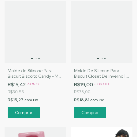
Molde de Silicone Para
Molde De Silicone Para
Biscuit Biscoito Candy - MJ
Biscuit Closet De Inverno 1 -
Artesanatos |Cód. 3163
MJ Artesanatos |Cód. 3086
R$15,42
R$19,00
-
50
%
OFF
-
50
%
OFF
R$30,83
R$38,00
R$15,27
R$18,81
com
Pix
com
Pix