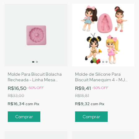
Molde Para Biscuit Bolacha
Molde de Silicone Para
Recheada - Linha Mesa
Biscuit Manequim 4 - MJ
Posta - MJ
Artesanatos |Cód. 3202
R$16,50
R$9,41
-
50
%
OFF
-
50
%
OFF
Artesanatos|Cód. 1923
R$33,00
R$18,81
R$16,34
R$9,32
com
Pix
com
Pix