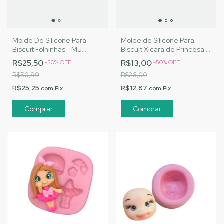
Molde De Silicone Para
Molde de Silicone Para
Biscuit Folhinhas - MJ
Biscuit Xícara de Princesa -
Artesanatos |Cód. 1975
MJ Artesanatos |Cód. 3194
R$25,50
R$13,00
-
50
%
OFF
-
50
%
OFF
R$50,99
R$26,00
R$25,25
R$12,87
com
Pix
com
Pix