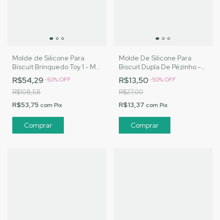
Molde de Silicone Para
Molde De Silicone Para
Biscuit Brinquedo Toy 1 - MJ
Biscuit Dupla De Pézinho -
Artesanatos |Cód. 3042
MJ Artesanatos |Cód. 2999
R$54,29
R$13,50
-
50
%
OFF
-
50
%
OFF
R$108,58
R$27,00
R$53,75
R$13,37
com
Pix
com
Pix