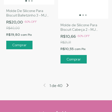
Molde De Silicone Para
Biscuit Balletzinho 3 - MJ
Artesanatos |Cód. 3143
R$20,00
-
50
%
OFF
Molde de Silicone Para
R$40,00
Biscuit Cabeça 2 - MJ
Artesanatos |Cód. 3062
R$19,80
com
Pix
R$10,66
-
50
%
OFF
R$21,31
R$10,55
com
Pix
1
de
40