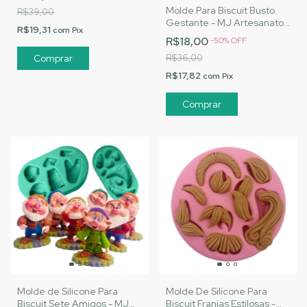
Molde Para Biscuit Busto
R$39,00
Gestante - MJ Artesanatos
R$19,31
com
Pix
|Cód. 1600
R$18,00
-
50
%
OFF
R$36,00
R$17,82
com
Pix
Molde de Silicone Para
Molde De Silicone Para
Biscuit Sete Amigos - MJ
Biscuit Franjas Estilosas -