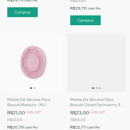
R$24,75
com
Pix
R$60,00
R$29,70
com
Pix
Molde De Silicone Para
Molde De Silicone Para
Biscuit Moldura - MJ
Biscuit Closet De Inverno 3 -
Artesanatos |Cód. 1667
MJ Artesanatos |Cód. 3088
R$21,00
R$23,00
-
50
%
OFF
-
50
%
OFF
R$42,00
R$46,00
R$20,79
R$22,77
com
Pix
com
Pix