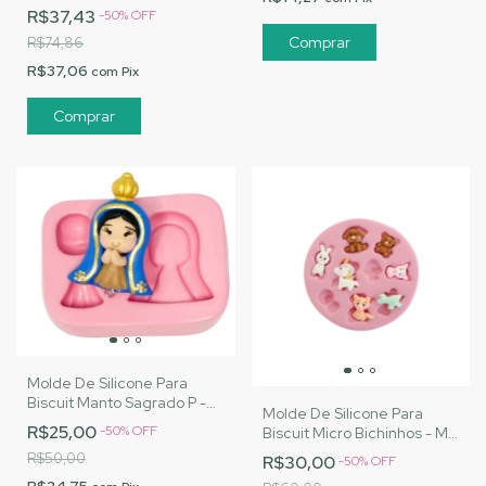
Artesanatos|Cód. 2058
R$37,43
-
50
%
OFF
R$74,86
R$37,06
com
Pix
Molde De Silicone Para
Biscuit Manto Sagrado P -
Molde De Silicone Para
MJ Artesanatos |Cód. 1414
R$25,00
-
50
%
OFF
Biscuit Micro Bichinhos - MJ
Artesanatos |Cód. 1384
R$50,00
R$30,00
-
50
%
OFF