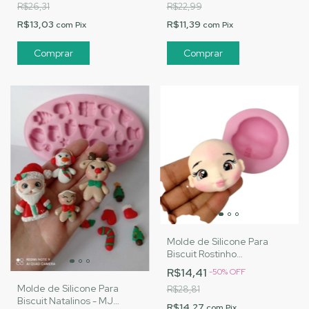
R$26,31
R$22,99
R$13,03
R$11,39
com
Pix
com
Pix
Molde de Silicone Para
Biscuit Rostinho
Personalizado M - MJ
R$14,41
-
50
%
OFF
Artesanatos |Cód. 3059
Molde de Silicone Para
R$28,81
Biscuit Natalinos - MJ
R$14,27
com
Pix