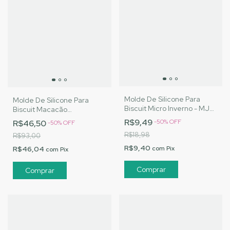
Molde De Silicone Para
Molde De Silicone Para
Biscuit Micro Inverno - MJ
Biscuit Macacão
Artesanatos |Cód. 3111
Fazendeiro G - MJ
R$9,49
-
50
%
OFF
R$46,50
-
50
%
OFF
Artesanatos |Cód. 3065
R$18,98
R$93,00
R$9,40
R$46,04
com
Pix
com
Pix