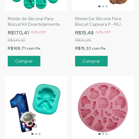
Molde de Silicone Para
Molde De Silicone Para
Biscuit Kit Divertidamente
Biscuit Capivara P - MJ
Completo - MJ Artesanatos
Artesanatos |Cód. A100
R$170,41
R$15,48
-
50
%
OFF
-
50
%
OFF
| Cód. M003
R$340,81
R$30,95
R$168,71
R$15,33
com
Pix
com
Pix