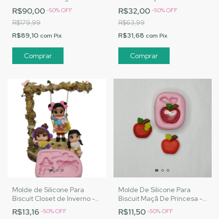
Artesanatos |Cód. 3045
MJ Artesanatos |Cód. 3121
R$90,00
R$32,00
-
50
%
OFF
-
50
%
OFF
R$179,99
R$63,99
R$89,10
R$31,68
com
Pix
com
Pix
Molde de Silicone Para
Molde De Silicone Para
Biscuit Closet de Inverno -
Biscuit Maçã De Princesa -
MJ Artesanatos |Cód. 3085
MJ Artesanatos |Cód. 3193
R$13,16
R$11,50
-
50
%
OFF
-
50
%
OFF