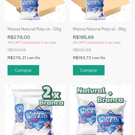
Massa Natural Polycol - 12Kg
Massa Natural Polycol - 8Kg
R$279,00
R$195,69
10% OFF
comprando 2 ou mais
5% OFF
comprando 2 ou mais
R$293,68
R$205,99
R$276,21
R$193,73
com
Pix
com
Pix