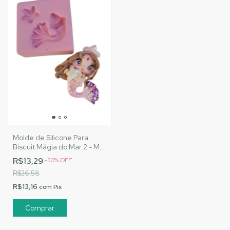
Molde de Silicone Para
Biscuit Mágia do Mar 2 - MJ
Artesanatos |Cód. 1450
R$13,29
-
50
%
OFF
R$26,58
R$13,16
com
Pix