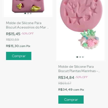
Molde de Silicone Para
Biscuit Acessórios do Mar 3
- MJ Artesanatos |Cód.
R$15,45
-
50
%
OFF
1453
R$30,89
R$15,30
com
Pix
Molde de Silicone Para
Biscuit Plantas Marinhas -
MJ Artesanatos |Cód. 1464
R$34,84
-
50
%
OFF
R$69,67
R$34,49
com
Pix