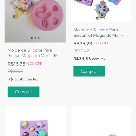
Molde de Silicone Para
Biscuit Kit Magia do Mar -
MJ Artesanatos |Cód. 1455
R$35,23
-
50
%
OFF
Molde de Silicone Para
R$70,46
Biscuit Magia do Mar 1 - MJ
R$34,88
com
Pix
Artesanatos |Cód. 1449
R$16,75
-
50
%
OFF
R$33,50
R$16,58
com
Pix