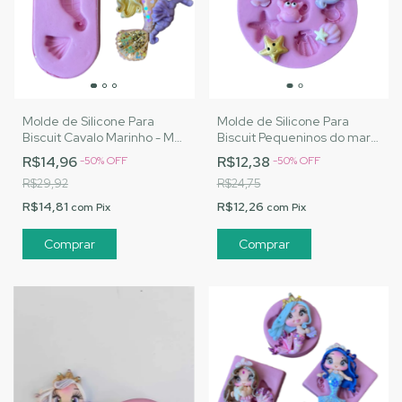
Molde de Silicone Para
Molde de Silicone Para
Biscuit Cavalo Marinho - MJ
Biscuit Pequeninos do mar -
Artesanatos |Cód. 1448
MJ Artesanatos |Cód.1454
R$14,96
R$12,38
-
50
%
OFF
-
50
%
OFF
R$29,92
R$24,75
R$14,81
R$12,26
com
Pix
com
Pix