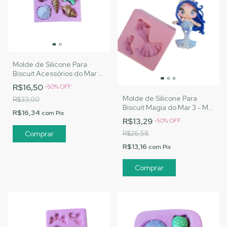
Molde de Silicone Para
Biscuit Acessórios do Mar -
MJ Artesanatos |Cód.1446
R$16,50
-
50
%
OFF
Molde de Silicone Para
R$33,00
Biscuit Magia do Mar 3 - MJ
R$16,34
com
Pix
Artesanatos |Cód. 1451
R$13,29
-
50
%
OFF
R$26,58
R$13,16
com
Pix