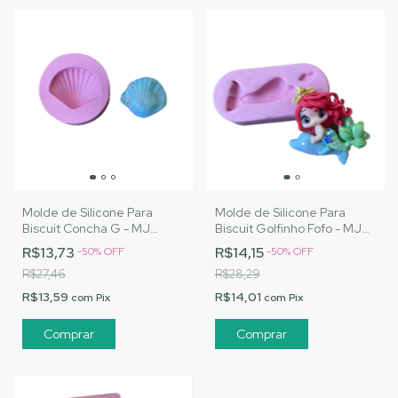
Molde de Silicone Para
Molde de Silicone Para
Biscuit Concha G - MJ
Biscuit Golfinho Fofo - MJ
Artesanatos |Cód. 1444
Artesanatos |Cód. 1447
R$13,73
R$14,15
-
50
%
OFF
-
50
%
OFF
R$27,46
R$28,29
R$13,59
R$14,01
com
Pix
com
Pix