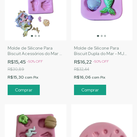
Molde de Silicone Para
Molde de Silicone Para
Biscuit Acessórios do Mar 2
Biscuit Dupla do Mar - MJ
- MJ Artesanatos |Cód.
Artesanatos |Cód. 1445
R$15,45
R$16,22
-
50
%
OFF
-
50
%
OFF
1452
R$30,89
R$32,44
R$15,30
R$16,06
com
Pix
com
Pix