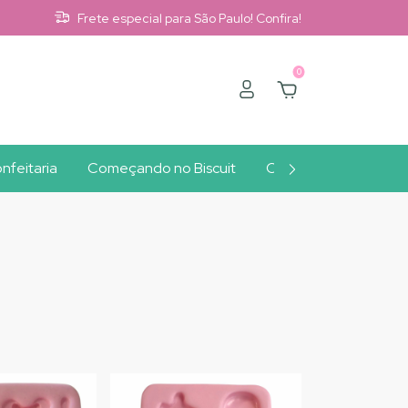
Frete especial para São Paulo! Confira!
0
nfeitaria
Começando no Biscuit
Clube A10
Outlet