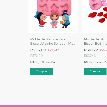
Molde de Silicone Para
Molde de Silic
Biscuit Ursinho Soneca - MJ
Biscuit Beijinh
Artesanatos |Cód. 2988
Artesanatos |
R$36,00
R$18,72
-
50
%
OFF
-
50
%
R$72,00
R$37,43
R$35,64
R$18,53
com
Pix
com
Pi