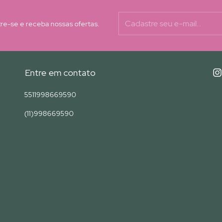
re-se e receba nossas ofertas.
Entre em contato
5511998669590
(11)998669590