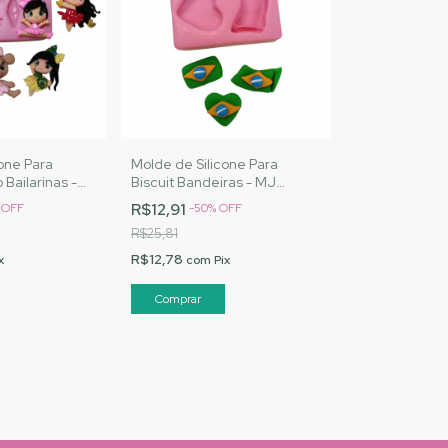
one Para
Molde de Silicone Para
 Bailarinas -
Biscuit Bandeiras - MJ
os |Cód. 2900
Artesanatos |Cód. 2885
R$12,91
%
OFF
-
50
%
OFF
R$25,81
R$12,78
x
com
Pix