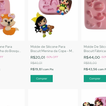
one Para
Molde de Silicone Para
Molde De Sili
nha do Bosque
Biscuit Menina da Copa - MJ
Biscuit Fábric
tos |Cód. 2845
Artesanatos |Cód. 2886
- MJ Artesana
R$20,01
R$44,00
FF
-
50
%
OFF
-
50
R$40,01
R$88,00
R$19,81
R$43,56
x
com
Pix
com
P