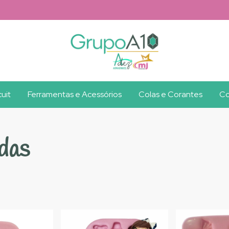
uit
Ferramentas e Acessórios
Colas e Corantes
Co
das