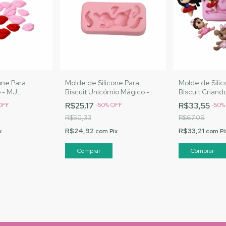
one Para
Molde de Silicone Para
Molde de Silic
o - MJ
Biscuit Unicórnio Mágico -
Biscuit Criando
Cód. 2897
MJ Artesanatos |Cód. 2898
MJ Artesanat
R$25,17
R$33,55
OFF
-
50
%
OFF
-
50
R$50,33
R$67,09
R$24,92
R$33,21
x
com
Pix
com
Pi