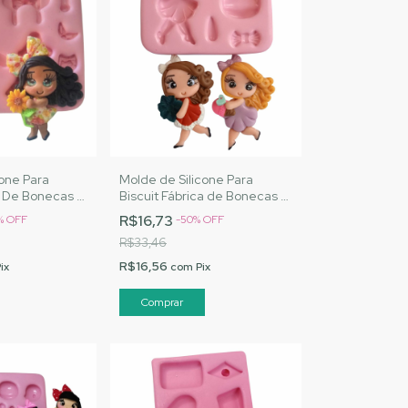
cone Para
Molde de Silicone Para
a De Bonecas 2
Biscuit Fábrica de Bonecas -
tos |Cód. 2903
MJ Artesanatos |Cód. 2901
R$16,73
%
OFF
-
50
%
OFF
R$33,46
R$16,56
ix
com
Pix