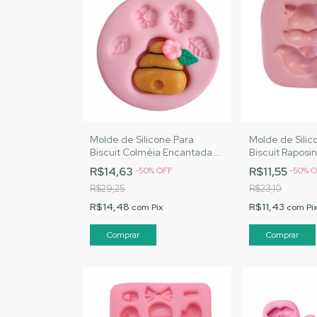
Molde de Silicone Para
Molde de Silic
Biscuit Colméia Encantada -
Biscuit Raposi
MJ Artesanatos |Cód. 2846
- MJ Artesana
R$14,63
R$11,55
-
50
%
OFF
-
50
%
O
R$29,25
R$23,10
R$14,48
R$11,43
com
Pix
com
Pi