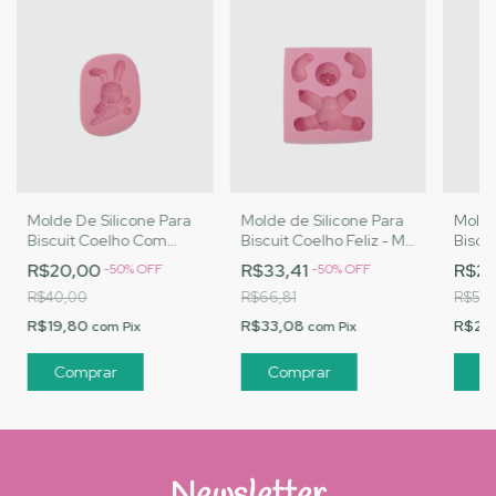
Molde De Silicone Para
Molde de Silicone Para
Molde
Biscuit Coelho Com
Biscuit Coelho Feliz - MJ
Biscu
Cenoura - MJ
Artesanatos |Cód. 1754
Laço 
R$20,00
R$33,41
R$25
-
50
%
OFF
-
50
%
OFF
Artesanatos |Cód. 1648
MO-
R$40,00
R$66,81
R$51,
R$19,80
R$33,08
R$25
com
Pix
com
Pix
Newsletter