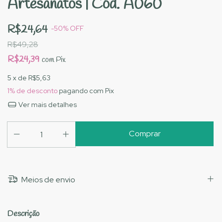
Artesanatos | Cód. A060
R$24,64
-
50
%
OFF
R$49,28
R$24,39
com
Pix
5
x de
R$5,63
1% de desconto
pagando com Pix
Ver mais detalhes
Meios de envio
Descrição