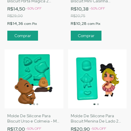
Biscuit Porta Mágica 2
Biscuit Mini Casinha
Coração - MJ Artesanatos |
Cogumelo - MJ
R$14,50
R$10,38
-
50
%
OFF
-
50
%
OFF
Cód. A160
Artesanatos | Cód. A162
R$29,00
R$20,75
R$14,36
R$10,28
com
Pix
com
Pix
Molde De Silicone Para
Molde De Silicone Para
Biscuit Urso e Colmeia - MJ
Biscuit Menina De Lado 2
Artesanatos | Cód. A166
Vestido - MJ Artesanatos |
R$17,00
R$20,90
-
50
%
OFF
-
50
%
OFF