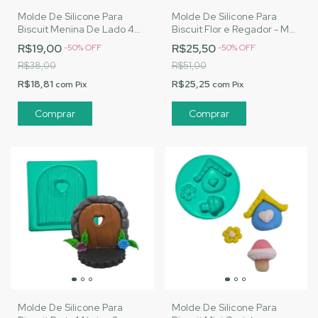
Molde De Silicone Para
Molde De Silicone Para
Biscuit Menina De Lado 4
Biscuit Flor e Regador - MJ
Margarida - MJ
Artesanatos | Cód. A171
R$19,00
R$25,50
-
50
%
OFF
-
50
%
OFF
Artesanatos | Cód. A170
R$38,00
R$51,00
R$18,81
R$25,25
com
Pix
com
Pix
Molde De Silicone Para
Molde De Silicone Para