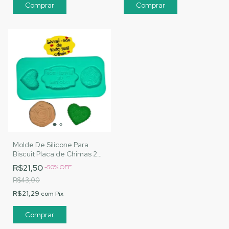
Molde De Silicone Para
Biscuit Placa de Chimas 2
Amém - MJ Artesanatos |
R$21,50
-
50
%
OFF
Cód. A175
R$43,00
R$21,29
com
Pix