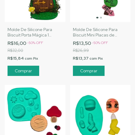
Molde De Silicone Para
Molde De Silicone Para
Biscuit Porta Mágica 1
Biscuit Mini Placas de
Entalhada - MJ Artesanatos
Madeira - MJ Artesanatos |
R$16,00
R$13,50
-
50
%
OFF
-
50
%
OFF
|Cód. A159
Cód. A161
R$32,00
R$26,99
R$15,84
R$13,37
com
Pix
com
Pix