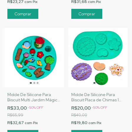
R$23,27
R$31,68
com
Pix
com
Pix
Molde De Silicone Para
Molde De Silicone Para
Biscuit Multi Jardim Mágico
Biscuit Placa de Chimas 1
- MJ Artesanatos | Cód.
Seja Luz - MJ Artesanatos |
R$33,00
R$20,00
-
50
%
OFF
-
50
%
OFF
A173
Cód. A174
R$65,99
R$40,00
R$32,67
R$19,80
com
Pix
com
Pix