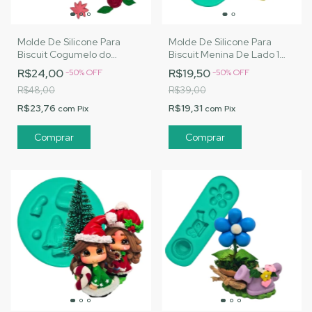
Molde De Silicone Para
Molde De Silicone Para
Biscuit Cogumelo do
Biscuit Menina De Lado 1
Jardim - MJ Artesanatos |
Jeans - MJ Artesanatos |
R$24,00
R$19,50
-
50
%
OFF
-
50
%
OFF
Cód. A163
Cód. A167
R$48,00
R$39,00
R$23,76
R$19,31
com
Pix
com
Pix