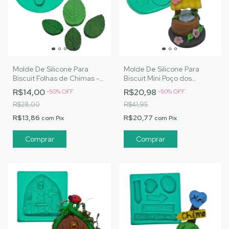
Molde De Silicone Para
Molde De Silicone Para
Biscuit Folhas de Chimas -
Biscuit Mini Poço dos
MJ Artesanatos | Cód. A165
Desejos - MJ Artesanatos |
R$14,00
R$20,98
-
50
%
OFF
-
50
%
OFF
Cód. A164
R$28,00
R$41,95
R$13,86
R$20,77
com
Pix
com
Pix