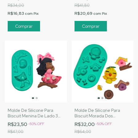
Cód. A168
R$34,00
R$41,80
R$16,83
R$20,69
com
Pix
com
Pix
Molde De Silicone Para
Molde De Silicone Para
Biscuit Menina De Lado 3
Biscuit Morada Dos
Vestido e Laço - MJ
Pássaros - MJ Artesanatos |
R$23,50
R$32,00
-
50
%
OFF
-
50
%
OFF
Artesanatos | Cód. A169
Cód. A172
R$47,00
R$64,00