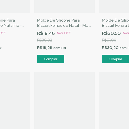
one Para
Molde De Silicone Para
Molde De Sili
e Natalino -
Biscuit Folhas de Natal - MJ
Biscuit Fofura
s |Cód. 2765
Artesanatos |Cód. 2762
Estrela - MJ A
R$18,46
R$30,50
OFF
-
50
%
OFF
-
50
|Cód.MO -652
R$36,92
R$61,00
R$18,28
R$30,20
x
com
Pix
com