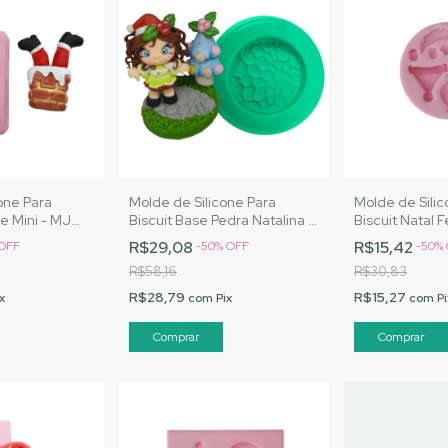
one Para
Molde de Silicone Para
Molde de Silic
e Mini - MJ
Biscuit Base Pedra Natalina -
Biscuit Natal F
Cód. 2768
MJ Artesanatos | Cód. A030
Artesanatos |
R$29,08
R$15,42
OFF
-
50
%
OFF
-
50
%
R$58,16
R$30,83
R$28,79
R$15,27
x
com
Pix
com
Pi