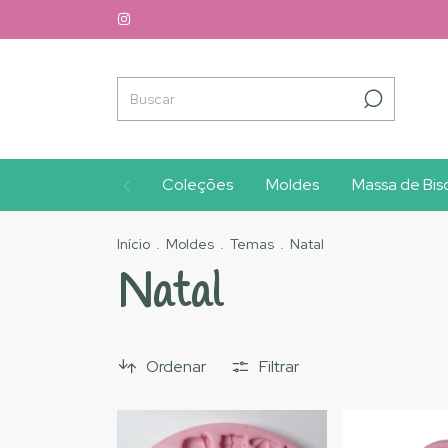
Coleções
Moldes
Massa de Bisc
Início
.
Moldes
.
Temas
.
Natal
Natal
Ordenar
Filtrar