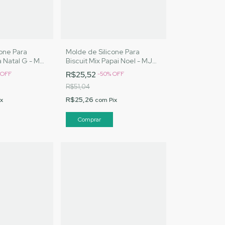
cone Para
Molde de Silicone Para
a Natal G - MJ
Biscuit Mix Papai Noel - MJ
 Cód. A035
Artesanatos | Cód. A038
R$25,52
OFF
-
50
%
OFF
R$51,04
R$25,26
ix
com
Pix