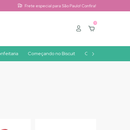
Frete especial para São Paulo! Confira!
0
nfeitaria
Começando no Biscuit
Clube A10
Outlet