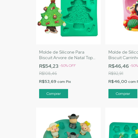
Molde de Silicone Para
Molde de Silic
Biscuit Arvore de Natal Topo
Biscuit Carrin
- MJ Artesanatos | Cód.
Artesanatos |
R$54,23
R$46,46
-
50
%
OFF
-
50
A044
R$108,46
R$92,91
R$53,69
R$46,00
com
Pix
com