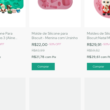
one Para
Molde de Silicone para
Moldes de Sili
os 3 (Aline
Biscuit - Menina com Ursinho
Biscuit Natal 
 Artesanatos |
R$22,00
R$29,91
OFF
-
50
%
OFF
-
50
%
R$43,99
R$59,82
R$21,78
R$29,61
x
com
Pix
com
P