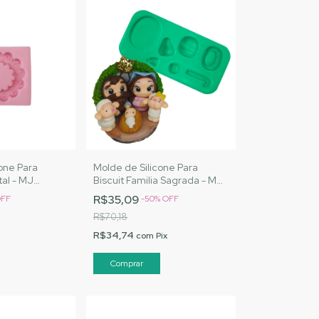
one Para
Molde de Silicone Para
tal - MJ
Biscuit Familia Sagrada - MJ
Cód. 2048
Artesanatos | Cód. A029
R$35,09
FF
-
50
%
OFF
R$70,18
R$34,74
com
Pix