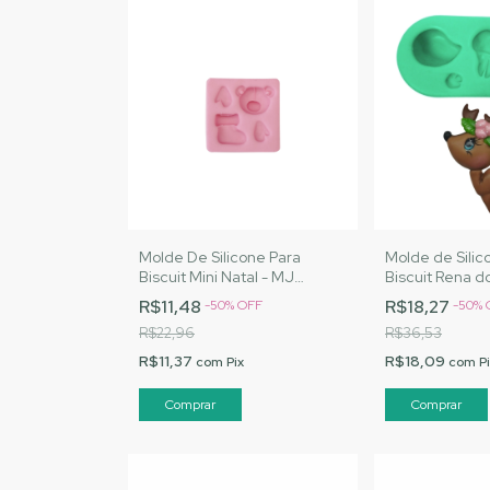
Molde De Silicone Para
Molde de Silic
Biscuit Mini Natal - MJ
Biscuit Rena d
Artesanatos|Cód. 2063
Artesanatos |
R$11,48
R$18,27
-
50
%
OFF
-
50
%
R$22,96
R$36,53
R$11,37
R$18,09
com
Pix
com
P