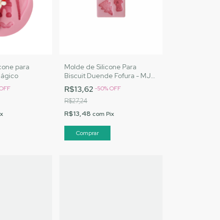
cone para
Molde de Silicone Para
Mágico
Biscuit Duende Fofura - MJ
Artesanatos |Cód. 2547
R$13,62
OFF
-
50
%
OFF
R$27,24
R$13,48
ix
com
Pix