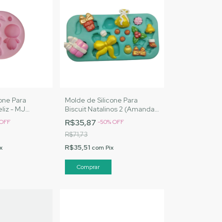
one Para
Molde de Silicone Para
eliz - MJ
Biscuit Natalinos 2 (Amanda
Cód. 2020
Maia) - MJ Artesanatos |
R$35,87
OFF
-
50
%
OFF
Cód. A026
R$71,73
R$35,51
x
com
Pix