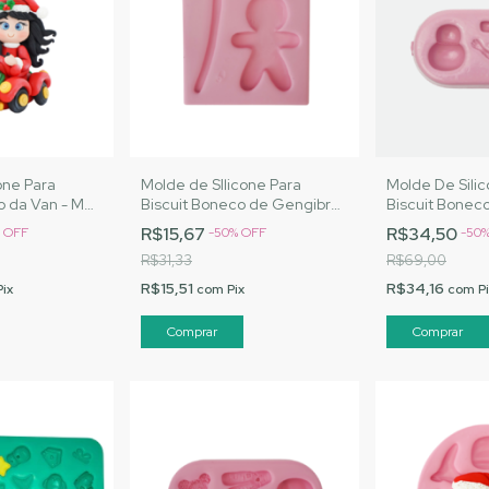
one Para
Molde de SIlicone Para
Molde De Sili
ho da Van - MJ
Biscuit Boneco de Gengibre
Biscuit Bonec
Cód. 2565
Fofura - MJ Artesanatos
Artesanatos|
R$15,67
R$34,50
%
OFF
-
50
%
OFF
-
50
|Cód. 2563
R$31,33
R$69,00
R$15,51
R$34,16
Pix
com
Pix
com
P