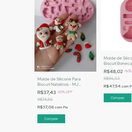
Molde de Silic
Biscuit Boneca
Artesanatos |
R$48,02
-
50
R$96,03
Molde de Silicone Para
Biscuit Natalinos - MJ
R$47,54
com
P
Artesanatos|Cód. 2058
R$37,43
-
50
%
OFF
R$74,86
R$37,06
com
Pix