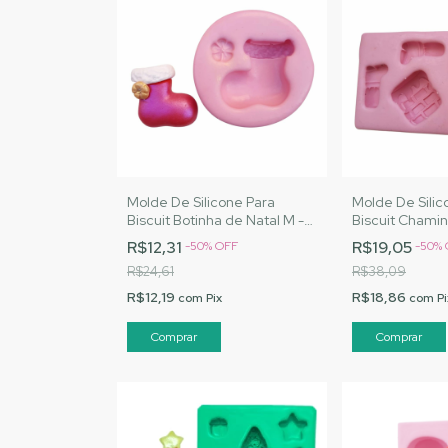
Molde De Silicone Para
Molde De Silic
Biscuit Botinha de Natal M -
Biscuit Chamin
MJ Artesanatos |Cód. 2781
Artesanatos |
R$12,31
R$19,05
-
50
%
OFF
-
50
%
R$24,61
R$38,09
R$12,19
R$18,86
com
Pix
com
Pi