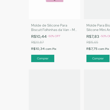
Molde de Silicone Para
Molde Para Bis
Biscuit Folhinhas da Van - MJ
Silicone Mini A
Artesanatos |Cód. 2537
R$10,44
R$7,83
-
50
%
OFF
-
50
%
O
R$20,87
R$15,65
R$10,34
R$7,75
com
Pix
com
Pix