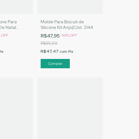
cone Para
Molde Para Biscuit de
 De Natal
Silicone Kit Anjo|Cód. 2144
rtesanatos
R$47,95
%
OFF
-
50
%
OFF
R$95,89
R$47,47
Pix
com
Pix