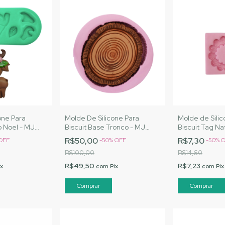
one Para
Molde De Silicone Para
Molde de Silic
o Noel - MJ
Biscuit Base Tronco - MJ
Biscuit Tag Na
 Cód. A027
Artesanatos |Cód. 2567
Artesanatos|
R$50,00
R$7,30
OFF
-
50
%
OFF
-
50
%
O
R$100,00
R$14,60
R$49,50
R$7,23
ix
com
Pix
com
Pix