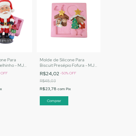
one Para
Molde de Silicone Para
Velhinho - MJ
Biscuit Presépio Fofura - MJ
Cód. 2528
Artesanatos |Cód. 2525
R$24,02
%
OFF
-
50
%
OFF
R$48,03
R$23,78
ix
com
Pix