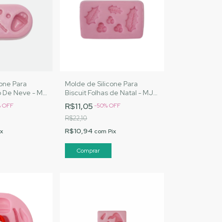
cone Para
Molde de Silicone Para
o De Neve - MJ
Biscuit Folhas de Natal - MJ
Cód. 2204
Arteasanatos |Cód. 2070
R$11,05
%
OFF
-
50
%
OFF
R$22,10
R$10,94
ix
com
Pix