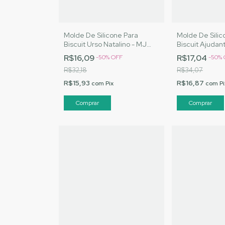
Molde De Silicone Para
Molde De Silic
Biscuit Urso Natalino - MJ
Biscuit Ajudant
Artesanatos |Cód. 2785
MJ Artesanato
R$16,09
R$17,04
-
50
%
OFF
-
50
%
R$32,18
R$34,07
R$15,93
R$16,87
com
Pix
com
Pi