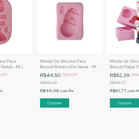
one Para
Molde De Silicone Para
Molde de Silic
 Natali - MJ
Biscuit Boneco De Neve - MJ
Biscuit Papai 
Cód. 2566
Artesanatos |Cód. 2073
Artesanatos |
R$44,50
R$62,39
%
OFF
-
50
%
OFF
-
50
R$89,00
R$124,77
R$44,06
R$61,77
ix
com
Pix
com
P