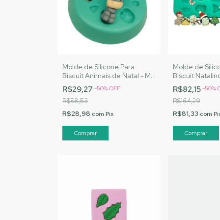
Molde de Silicone Para
Molde de Silic
Biscuit Animais de Natal - MJ
Biscuit Natalin
Artesanatos | Cód. A025
Mandato) - MJ
R$29,27
R$82,15
-
50
%
OFF
-
50
%
Cód. A045
R$58,53
R$164,29
R$28,98
R$81,33
com
Pix
com
Pi