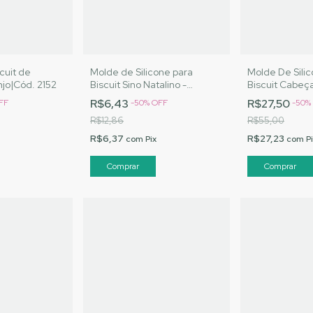
cuit de
Molde de Silicone para
Molde De Sili
njo|Cód. 2152
Biscuit Sino Natalino -
Biscuit Cabeç
MJ|Cód. 2050
Artesanatos |
R$6,43
R$27,50
FF
-
50
%
OFF
-
50
%
R$12,86
R$55,00
R$6,37
R$27,23
com
Pix
com
P