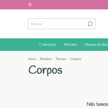
Coleções
Moldes
Massa de Bisc
Início
.
Moldes
.
Temas
.
Corpos
Corpos
Não temos 