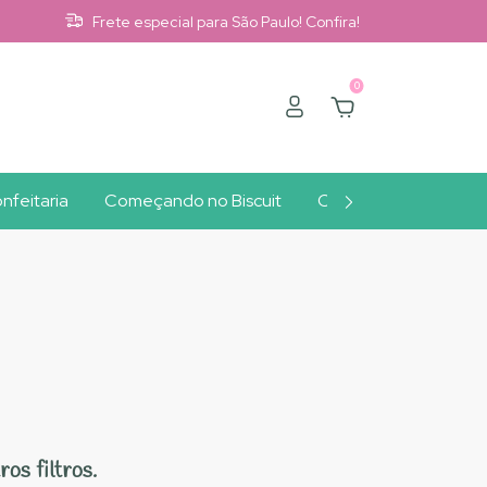
Frete especial para São Paulo! Confira!
0
nfeitaria
Começando no Biscuit
Clube A10
Outlet
os filtros.