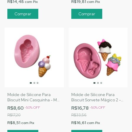
R$14,48
R$19,81
com
Pix
com
Pix
Molde de Silicone Para
Molde de Silicone Para
Biscuit Mini Casquinha - MJ
Biscuit Sorvete Mágico 2 -
Artesanatos |Cód. 2816
MJ Artesanatos |Cód. 2824
R$8,60
R$16,78
-
50
%
OFF
-
50
%
OFF
R$17,20
R$33,56
R$8,51
R$16,61
com
Pix
com
Pix