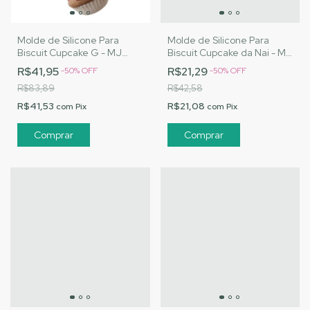
Molde de Silicone Para
Molde de Silicone Para
Biscuit Cupcake G - MJ
Biscuit Cupcake da Nai - MJ
Artesanatos |Cód. 2827
Artesanatos |Cód. 2837
R$41,95
R$21,29
-
50
%
OFF
-
50
%
OFF
R$83,89
R$42,58
R$41,53
R$21,08
com
Pix
com
Pix