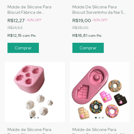
Molde de Silicone Para
Molde De Silicone Para
Biscuit Fábrica de
Biscuit Sorvetinho da Nai 5 -
Macarrons 2 da Nai - MJ
MJ Artesanatos |Cód. 2849
R$12,27
R$19,00
-
50
%
OFF
-
50
%
OFF
Artesanatos |Cód. 2853
R$24,53
R$38,00
R$12,15
R$18,81
com
Pix
com
Pix
Molde de Silicone Para
Molde de Silicone Para