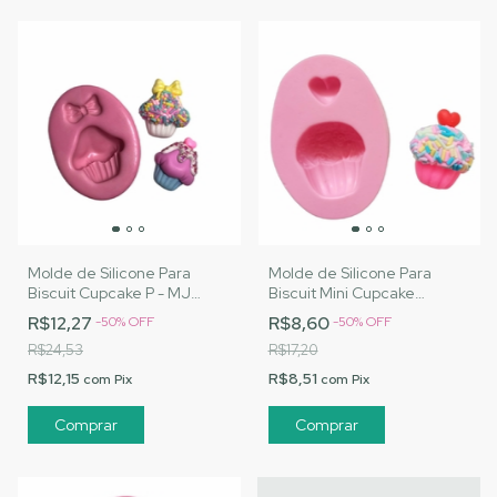
Molde de Silicone Para
Molde de Silicone Para
Biscuit Cupcake P - MJ
Biscuit Mini Cupcake
Artesanatos |Cód. 2838
Coração - MJ Artesanatos
R$12,27
R$8,60
-
50
%
OFF
-
50
%
OFF
|Cód. 2840
R$24,53
R$17,20
R$12,15
R$8,51
com
Pix
com
Pix