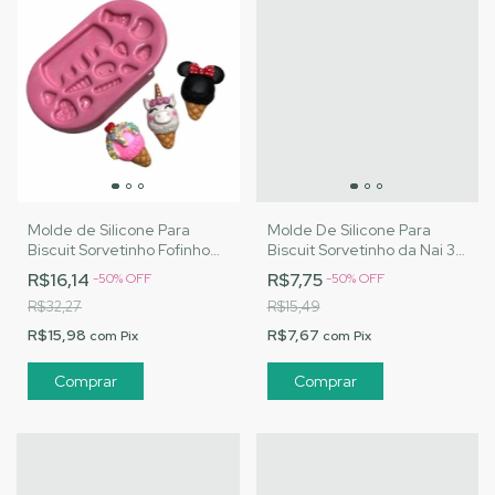
Molde de Silicone Para
Molde De Silicone Para
Biscuit Sorvetinho Fofinho
Biscuit Sorvetinho da Nai 3 -
da Nai - MJ Artesanatos
MJ Artesanatos |Cód. 2806
R$16,14
R$7,75
-
50
%
OFF
-
50
%
OFF
|Cód. 2852
R$32,27
R$15,49
R$15,98
R$7,67
com
Pix
com
Pix