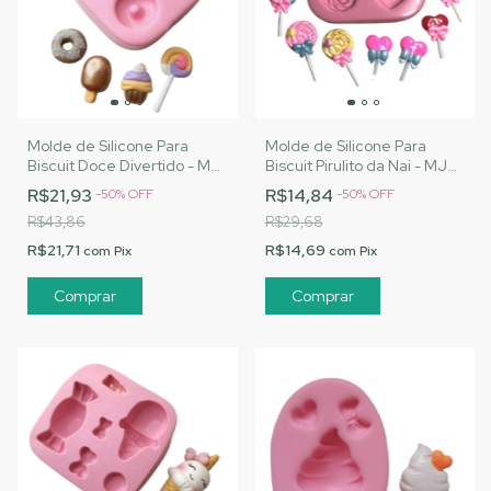
Molde de Silicone Para
Molde de Silicone Para
Biscuit Doce Divertido - MJ
Biscuit Pirulito da Nai - MJ
Artesanatos |Cód. 2820
Artesanatos |Cód. 2821
R$21,93
R$14,84
-
50
%
OFF
-
50
%
OFF
R$43,86
R$29,68
R$21,71
R$14,69
com
Pix
com
Pix