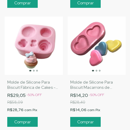
Molde de Silicone Para
Molde de Silicone Para
Biscuit Fábrica de Cakes -
Biscuit Macarrons de
MJ Artesanatos |Cód. 2825
Coração da Nai - MJ
R$29,05
R$14,20
-
50
%
OFF
-
50
%
OFF
Artesanatos |Cód. 2830
R$58,09
R$28,40
R$28,76
R$14,06
com
Pix
com
Pix