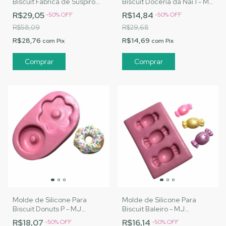
Biscuit Fábrica de Suspiro
Biscuit Doceria da Nai 1 - MJ
|Cód. 2826
Artesanatos |Cód. 2829
R$29,05
R$14,84
-
50
%
OFF
-
50
%
OFF
R$58,09
R$29,68
R$28,76
R$14,69
com
Pix
com
Pix
Molde de Silicone Para
Molde de Silicone Para
Biscuit Donuts P - MJ
Biscuit Baleiro - MJ
Artesanatos |Cód. 2833
Artesanatos Cód. 2834
R$18,07
R$16,14
-
50
%
OFF
-
50
%
OFF