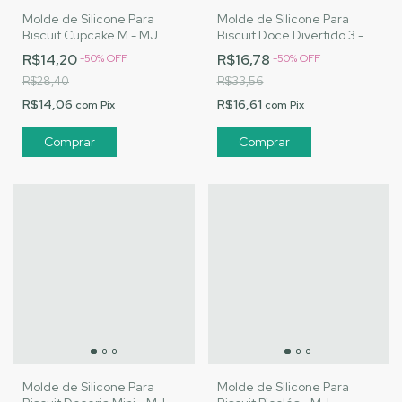
Molde de Silicone Para
Molde de Silicone Para
Biscuit Cupcake M - MJ
Biscuit Doce Divertido 3 -
Artesanatos |Cód. 2839
MJ Artesanatos |Cód. 2842
R$14,20
R$16,78
-
50
%
OFF
-
50
%
OFF
R$28,40
R$33,56
R$14,06
R$16,61
com
Pix
com
Pix
Molde de Silicone Para
Molde de Silicone Para