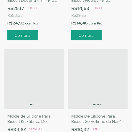
Biscuit Doceria Mini - MJ
Biscuit Picolés - MJ
Artesanatos |Cód. 2844
Artesanatos |Cód. 2843
R$25,17
R$14,63
-
50
%
OFF
-
50
%
OFF
R$50,33
R$29,25
R$24,92
R$14,48
com
Pix
com
Pix
Molde de Silicone Para
Molde De Silicone Para
Biscuit Kit Fábrica De
Biscuit Sorvetinho da Nai 4 -
Sorvete da Nai - MJ
MJ Artesanatos |Cód. 2807
R$34,84
R$10,32
-
50
%
OFF
-
50
%
OFF
Artesanatos |Cód. 2850