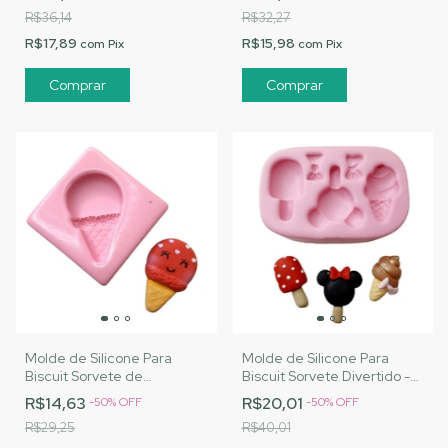
R$36,14
R$32,27
R$17,89
R$15,98
com
Pix
com
Pix
Molde de Silicone Para
Molde de Silicone Para
Biscuit Sorvete de
Biscuit Sorvete Divertido -
Casquinha da Nai - MJ
MJ Artesanatos |Cód. 2815
R$14,63
R$20,01
-
50
%
OFF
-
50
%
OFF
Artesanatos |Cód. 2814
R$29,25
R$40,01