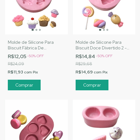
Molde de Silicone Para
Molde de Silicone Para
Biscuit Fábrica De
Biscuit Doce Divertido 2 -
Cupcakes - MJ Artesanatos
MJ Artesanatos |Cód. 2841
R$12,05
R$14,84
-
50
%
OFF
-
50
%
OFF
|Cód. 2817
R$24,09
R$29,68
R$11,93
R$14,69
com
Pix
com
Pix