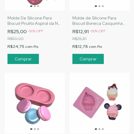
Molde De Silicone Para
Molde de Silicone Para
Biscuit Pirulito Aspiral da Nai
Biscuit Boneca Casquinha
- MJ Artesanatos |Cód.
da Nai - MJ Artesanatos
R$25,00
R$12,91
-
50
%
OFF
-
50
%
OFF
2828
|Cód. 2851
R$50,00
R$25,81
R$24,75
R$12,78
com
Pix
com
Pix