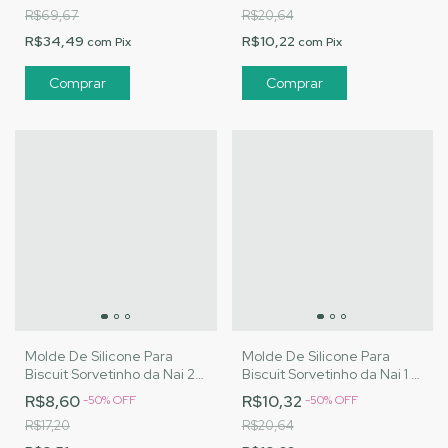
R$69,67
R$20,64
R$34,49
R$10,22
com
Pix
com
Pix
Molde De Silicone Para
Molde De Silicone Para
Biscuit Sorvetinho da Nai 2 -
Biscuit Sorvetinho da Nai 1 -
MJ Artesanatos |Cód. 2805
MJ Artesanatos |Cód. 2804
R$8,60
R$10,32
-
50
%
OFF
-
50
%
OFF
R$17,20
R$20,64