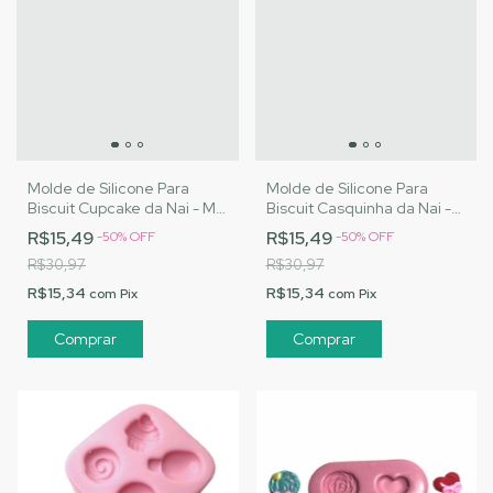
Molde de Silicone Para
Molde de Silicone Para
Biscuit Cupcake da Nai - MJ
Biscuit Casquinha da Nai -
Artesanatos |Cód. 2818
MJ Artesanatos |Cód. 2819
R$15,49
R$15,49
-
50
%
OFF
-
50
%
OFF
R$30,97
R$30,97
R$15,34
R$15,34
com
Pix
com
Pix