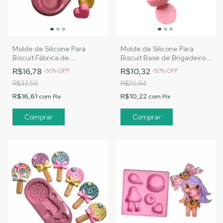
Molde de Silicone Para
Molde de Silicone Para
Biscuit Fábrica de
Biscuit Base de Brigadeiro
Macarrons da Nai - MJ
P - MJ Artesanatos |Cód.
R$16,78
R$10,32
-
50
%
OFF
-
50
%
OFF
Artesanatos |Cód. 2831
2835
R$33,56
R$20,64
R$16,61
R$10,22
com
Pix
com
Pix