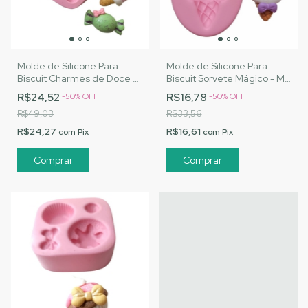
Molde de Silicone Para
Molde de Silicone Para
Biscuit Charmes de Doce -
Biscuit Sorvete Mágico - MJ
MJ Artesanatos |Cód. 2822
Artesanatos |Cód. 2823
R$24,52
R$16,78
-
50
%
OFF
-
50
%
OFF
R$49,03
R$33,56
R$24,27
R$16,61
com
Pix
com
Pix