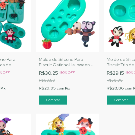
one Para
Molde de Silicone Para
Molde de Silic
rica de
Biscuit Gatinho Halloween -
Biscuit Trio d
J Artesanatos
MJ Artesanatos | Cód. A016
Halloween - M
R$30,25
R$29,15
%
OFF
-
50
%
OFF
-
50
%
| Cód. A018
R$60,50
R$58,30
R$29,95
R$28,86
Pix
com
Pix
com
P