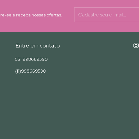
re-se e receba nossas ofertas.
Entre em contato
5511998669590
(11)998669590