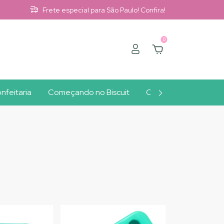
Frete especial para São Paulo! Confira!
0
nfeitaria
Começando no Biscuit
Clube A10
Outlet