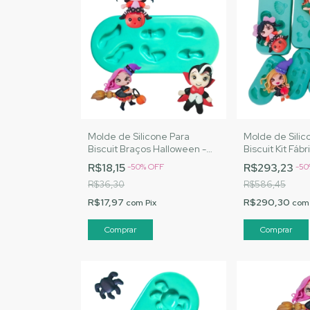
Molde de Silicone Para
Molde de Silic
Biscuit Braços Halloween -
Biscuit Kit Fáb
MJ Artesanatos | Cód. A017
Halloween - M
R$18,15
R$293,23
-
50
%
OFF
-
50
| Cód. M004
R$36,30
R$586,45
R$17,97
R$290,30
com
Pix
com