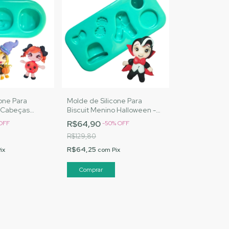
one Para
Molde de Silicone Para
e Cabeças
Biscuit Menino Halloween -
J Artesanatos
MJ Artesanatos | Cód. A019
R$64,90
OFF
-
50
%
OFF
R$129,80
R$64,25
ix
com
Pix