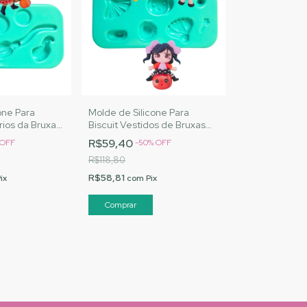
one Para
Molde de Silicone Para
rios da Bruxa
Biscuit Vestidos de Bruxas
J Artesanatos
Halloween - MJ Artesanatos
R$59,40
OFF
-
50
%
OFF
| Cód. A022
R$118,80
R$58,81
ix
com
Pix