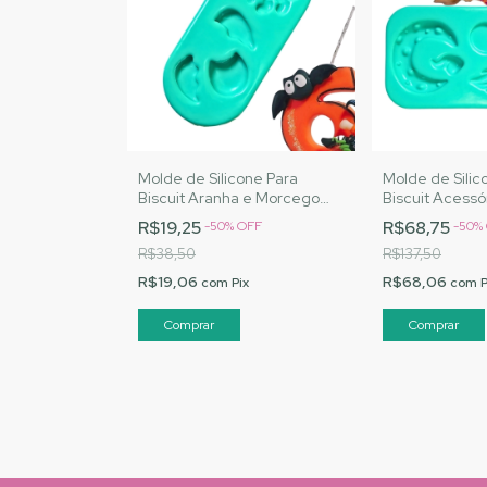
Molde de Silicone Para
Molde de Silic
Biscuit Aranha e Morcego
Biscuit Acessó
Halloween - MJ Artesanatos
Halloween - M
R$19,25
R$68,75
-
50
%
OFF
-
50
%
| Cód. A020
| Cód. A021
R$38,50
R$137,50
R$19,06
R$68,06
com
Pix
com
P