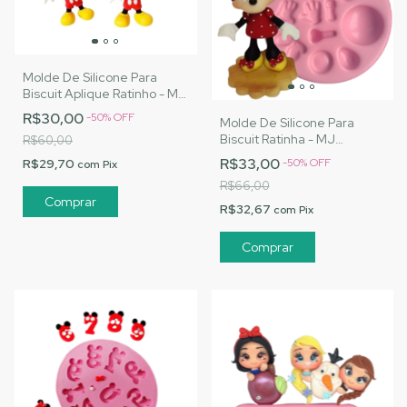
Molde De Silicone Para
Biscuit Aplique Ratinho - MJ
Artesanatos |Cód. 1484
R$30,00
-
50
%
OFF
Molde De Silicone Para
Biscuit Ratinha - MJ
R$60,00
Artesanatos |Cód. 1469
R$33,00
R$29,70
-
50
%
OFF
com
Pix
R$66,00
R$32,67
com
Pix