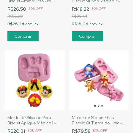
Biscuit Amigo Urso - MJ
Biscuit Mundo Mágico 3 -
Artesanatos |Cód. 1478
MJ Artesanatos |Cód. 1474
R$26,50
R$18,22
-
50
%
OFF
-
50
%
OFF
R$52,99
R$36,44
R$26,24
R$18,04
com
Pix
com
Pix
Molde de Silicone Para
Molde de Silicone Para
Biscuit Aplique Mágico 1 -
Biscuit Kit Turma do Urso -
MJ Artesanatos |Cód. 1486
MJ Artesanatos |Cód. 1482
R$20,31
R$79,58
-
50
%
OFF
-
50
%
OFF