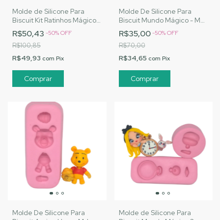
Molde de Silicone Para
Molde De Silicone Para
Biscuit Kit Ratinhos Mágicos
Biscuit Mundo Mágico - MJ
- MJ Artesanatos |Cód. 1471
Artesanatos |Cód. 1470
R$50,43
R$35,00
-
50
%
OFF
-
50
%
OFF
R$100,85
R$70,00
R$49,93
R$34,65
com
Pix
com
Pix
Molde De Silicone Para
Molde de Silicone Para