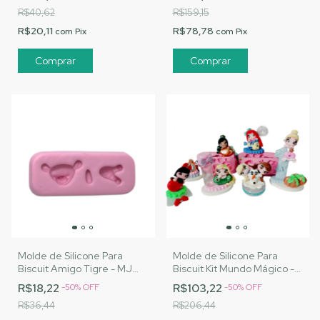
R$40,62
R$159,15
R$20,11
R$78,78
com
Pix
com
Pix
Molde de Silicone Para
Molde de Silicone Para
Biscuit Amigo Tigre - MJ
Biscuit Kit Mundo Mágico -
Artesanatos |Cód. 1479
MJ Artesanatos |Cód. 1477
R$18,22
R$103,22
-
50
%
OFF
-
50
%
OFF
R$36,44
R$206,44