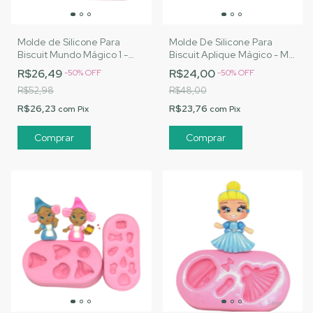
Molde de Silicone Para
Molde De Silicone Para
Biscuit Mundo Mágico 1 -
Biscuit Aplique Mágico - MJ
MJ Artesanatos |Cód. 1472
Artesanatos |Cód. 1485
R$26,49
R$24,00
-
50
%
OFF
-
50
%
OFF
R$52,98
R$48,00
R$26,23
R$23,76
com
Pix
com
Pix