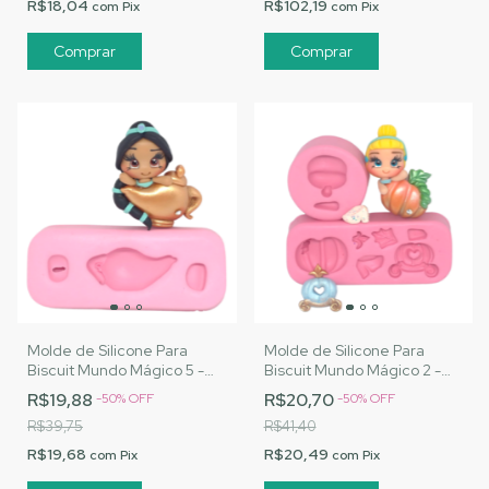
R$18,04
R$102,19
com
Pix
com
Pix
Molde de Silicone Para
Molde de Silicone Para
Biscuit Mundo Mágico 5 -
Biscuit Mundo Mágico 2 -
MJ Artesanatos |Cód. 1476
MJ Artesanatos |Cód. 1473
R$19,88
R$20,70
-
50
%
OFF
-
50
%
OFF
R$39,75
R$41,40
R$19,68
R$20,49
com
Pix
com
Pix