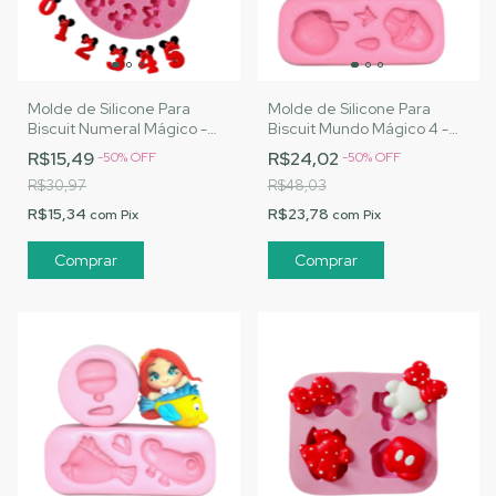
Molde de Silicone Para
Molde de Silicone Para
Biscuit Numeral Mágico -
Biscuit Mundo Mágico 4 -
MJ Artesanatos |Cód. 1483
MJ Artesanatos |Cód. 1475
R$15,49
R$24,02
-
50
%
OFF
-
50
%
OFF
R$30,97
R$48,03
R$15,34
R$23,78
com
Pix
com
Pix