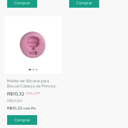
Molde de Silicone para
Biscuit Cabeça de Princesa
- MJ Artesanatos |Cód.
R$10,32
-
50
%
OFF
1467
R$20,64
R$10,22
com
Pix