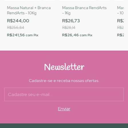
Massa Natural + Branca
Massa Branca RendArts
Massa
RendArts - 10Kg
- 1Kg
- 10K
R$244,00
R$26,73
R$2
R$256,84
R$28,14
R$262,
R$241,56
R$26,46
R$24
com
Pix
com
Pix
Newsletter
Cadastre-se e receba nossas ofertas.