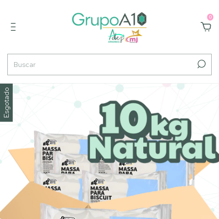
0
Esgotado