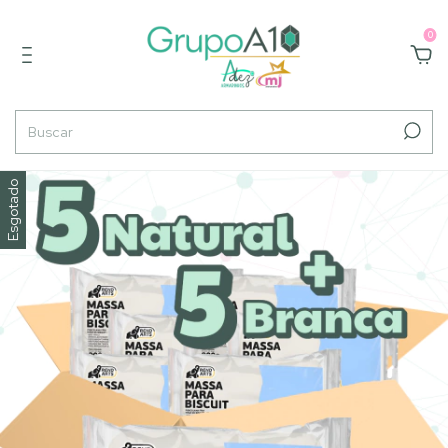
0
Esgotado