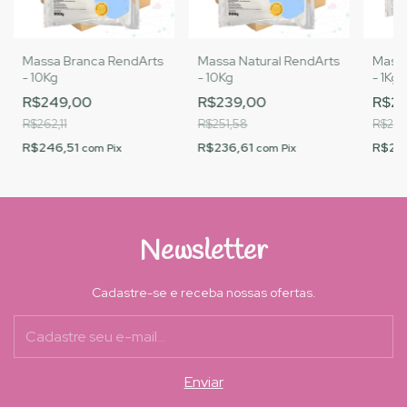
Massa Branca RendArts
Massa Natural RendArts
Massa
- 10Kg
- 10Kg
- 1Kg
R$249,00
R$239,00
R$26
R$262,11
R$251,58
R$28,
R$246,51
R$236,61
R$26
com
Pix
com
Pix
Newsletter
Cadastre-se e receba nossas ofertas.