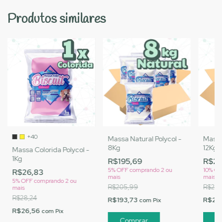
Produtos similares
+40
Massa Natural Polycol -
Massa
8Kg
12Kg
Massa Colorida Polycol -
1Kg
R$195,69
R$27
5% OFF
comprando 2 ou
10% O
R$26,83
mais
mais
5% OFF
comprando 2 ou
R$205,99
R$293
mais
R$28,24
R$193,73
R$27
com
Pix
R$26,56
com
Pix