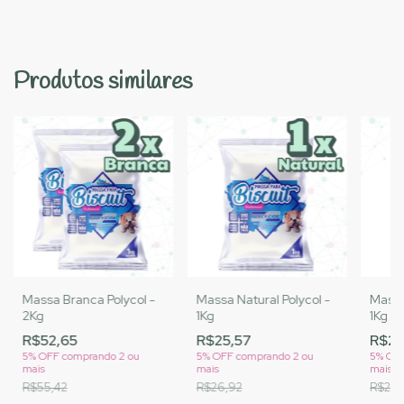
Produtos similares
Massa Branca Polycol -
Massa Natural Polycol -
Massa
2Kg
1Kg
1Kg
R$52,65
R$25,57
R$26
5% OFF
comprando 2 ou
5% OFF
comprando 2 ou
5% OF
mais
mais
mais
R$55,42
R$26,92
R$27,7