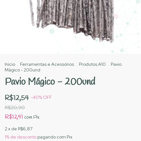
Início
.
Ferramentas e Acessórios
.
Produtos A10
.
Pavio
Mágico - 200und
Pavio Mágico - 200und
R$12,54
-
40
%
OFF
R$20,90
R$12,41
com
Pix
2
x de
R$6,87
1% de desconto
pagando com Pix