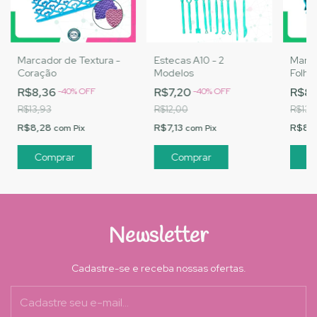
Marcador de Textura -
Estecas A10 - 2
Marca
Coração
Modelos
Folha
R$8,36
R$7,20
R$8,
-
40
%
OFF
-
40
%
OFF
R$13,93
R$12,00
R$13,
R$8,28
R$7,13
R$8,
com
Pix
com
Pix
Comprar
Newsletter
Cadastre-se e receba nossas ofertas.