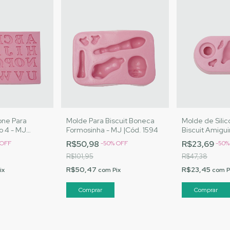
one Para
Molde Para Biscuit Boneca
Molde de Silic
o 4 - MJ
Formosinha - MJ |Cód. 1594
Biscuit Amigu
ód. 1592
MJ Artesanato
R$50,98
R$23,69
OFF
-
50
%
OFF
-
50
R$101,95
R$47,38
R$50,47
R$23,45
ix
com
Pix
com
P