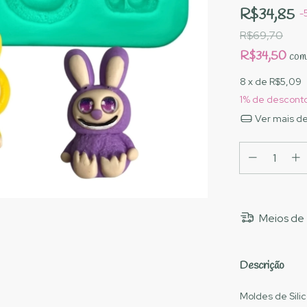
R$34,85
-
R$69,70
R$34,50
com
8
x de
R$5,09
1% de descont
Ver mais de
Meios de 
Descrição
Moldes de Sili