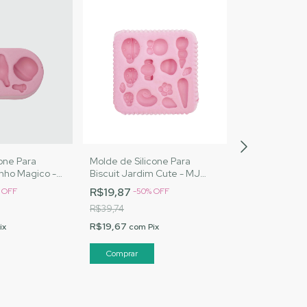
one Para
Molde de Silicone Para
Molde de Sili
inho Magico -
Biscuit Jardim Cute - MJ
Biscuit Balão
s |Cód. 1595
Artesanatos |Cód. 1602
Artesanatos |
R$19,87
R$10,98
%
OFF
-
50
%
OFF
-
50
R$39,74
R$21,95
R$19,67
R$10,87
ix
com
Pix
com
P