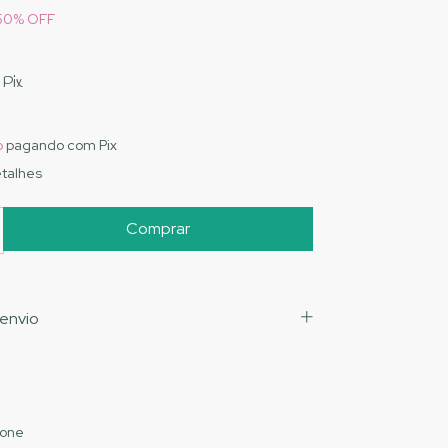
50
%
OFF
Pix
o
pagando com Pix
talhes
envio
cone