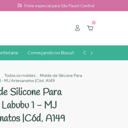
Frete especial para São Paulo! Confira!
0
nfeitaria
Começando no Biscuit
Clube A10
Outlet
.
Todos os moldes
.
Molde de Silicone Para
 1 - MJ Artesanatos |Cód. A149
de Silicone Para
t Labubu 1 - MJ
natos |Cód. A149