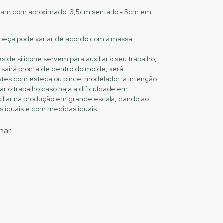
icam com aproximado: 3,5cm sentado - 5cm em
peça pode variar de acordo com a massa.
 de silicone servem para auxiliar o seu trabalho,
airá pronta de dentro do molde, será
stes com esteca ou pincel modelador, a intenção
ar o trabalho caso haja a dificuldade em
uxiliar na produção em grande escala, dando ao
s iguais e com medidas iguais.
har