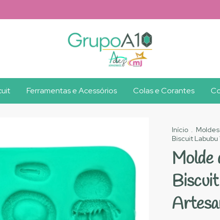
uit
Ferramentas e Acessórios
Colas e Corantes
Co
Início
.
Moldes
Biscuit Labubu
Molde 
Biscui
Artesa