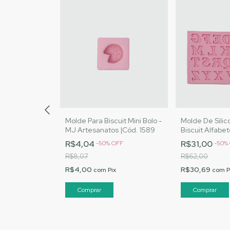
one Para
Molde Para Biscuit Mini Bolo -
Molde De Silic
 e Cia - MJ
MJ Artesanatos |Cód. 1589
Biscuit Alfabet
d. 1597
Artesanatos |C
R$4,04
R$31,00
OFF
-
50
%
OFF
-
50
%
R$8,07
R$62,00
R$4,00
R$30,69
x
com
Pix
com
P