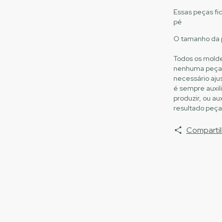
Essas peças f
pé
O tamanho da 
Todos os moldes
nenhuma peça s
necessário aju
é sempre auxili
produzir, ou a
resultado peça
Compartil