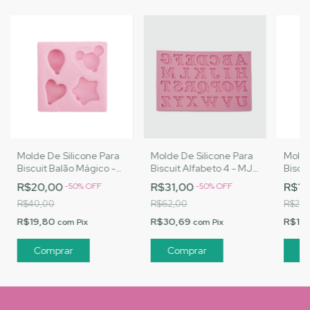
Molde De Silicone Para
Molde De Silicone Para
Molde
Biscuit Balão Mágico -
Biscuit Alfabeto 4 - MJ
Biscu
MJ Artesanatos |Cód.
Artesanatos |Cód. 1592
- MJ 
R$20,00
R$31,00
R$10
-
50
%
OFF
-
50
%
OFF
1606
1607
R$40,00
R$62,00
R$21,
R$19,80
R$30,69
R$10
com
Pix
com
Pix