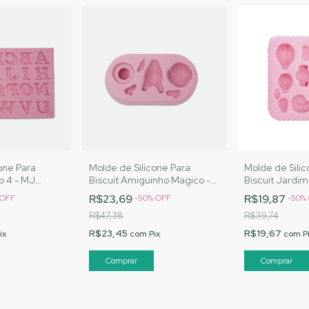
one Para
Molde de Silicone Para
Molde de Silic
o 4 - MJ
Biscuit Amiguinho Magico -
Biscuit Jardim
ód. 1592
MJ Artesanatos |Cód. 1595
Artesanatos |
R$23,69
R$19,87
OFF
-
50
%
OFF
-
50
%
R$47,38
R$39,74
R$23,45
R$19,67
ix
com
Pix
com
P