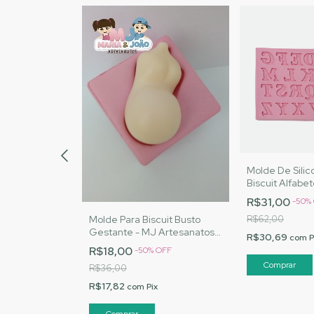
one Para
Molde De Silic
Mágico - MJ
Biscuit Alfabet
ód. 1606
Artesanatos |C
R$31,00
%
OFF
-
50
%
Molde Para Biscuit Busto
R$62,00
Gestante - MJ Artesanatos
R$30,69
x
com
P
|Cód. 1600
R$18,00
-
50
%
OFF
R$36,00
R$17,82
com
Pix