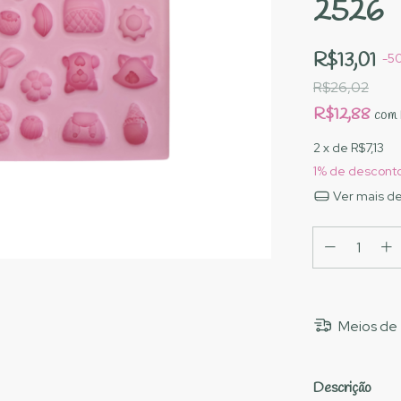
2526
R$13,01
-
5
R$26,02
R$12,88
com
2
x de
R$7,13
1% de descont
Ver mais de
Meios de 
Descrição