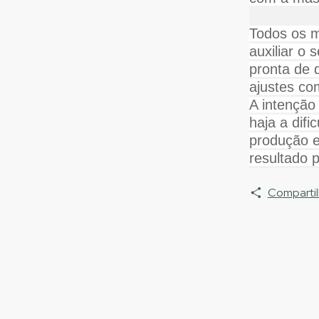
Todos os m
auxiliar o
pronta de 
ajustes co
A intenção
haja a difi
produção e
resultado 
Compartil