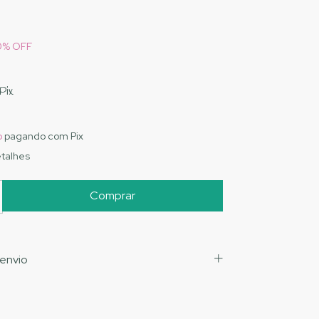
0
%
OFF
Pix
o
pagando com Pix
talhes
envio