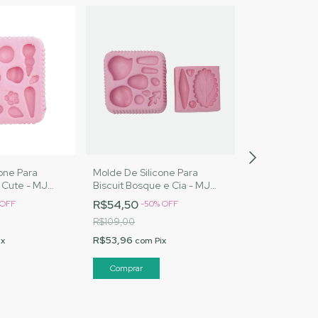
one Para
Molde De Silicone Para
Molde Para Bis
 Cute - MJ
Biscuit Bosque e Cia - MJ
MJ Artesanato
Cód. 1602
Artesanatos|Cód. 1597
R$54,50
R$4,04
OFF
-
50
%
OFF
-
50
%
R$109,00
R$8,07
R$53,96
R$4,00
ix
com
Pix
com
P