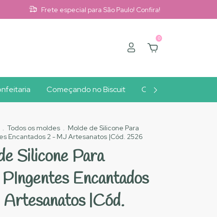
Frete especial para São Paulo! Confira!
0
nfeitaria
Começando no Biscuit
Clube A10
Outlet
.
Todos os moldes
.
Molde de Silicone Para
tes Encantados 2 - MJ Artesanatos |Cód. 2526
de Silicone Para
t PIngentes Encantados
 Artesanatos |Cód.