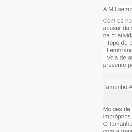
A MJ semp
Com os no
abusar da 
na criativ
. Topo de b
. Lembranc
. Vela de 
presente 
Tamanho A
Moldes de s
impróprios 
O tamanho 
com a mas