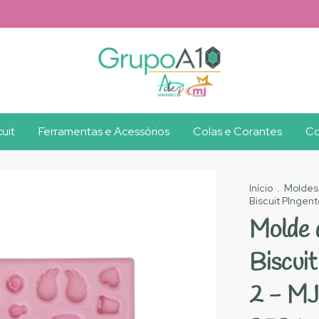
uit
Ferramentas e Acessórios
Colas e Corantes
Co
Início
.
Moldes
Biscuit PIngen
Molde 
Biscui
2 - MJ