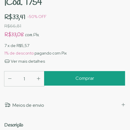
|Cód. 1754
R$33,41
-
50
%
OFF
R$66,81
R$33,08
com
Pix
7
x de
R$5,57
1% de desconto
pagando com Pix
Ver mais detalhes
Meios de envio
Descrição